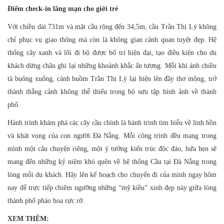
Điểm check-in lãng mạn cho giới trẻ
Với chiều dài 731m và mặt cầu rộng đến 34,5m, cầu Trần Thị Lý không
chỉ phục vụ giao thông mà còn là không gian cảnh quan tuyệt đẹp. Hệ
thống cây xanh và lối đi bộ được bố trí hiện đại, tạo điều kiện cho du
khách dừng chân ghi lại những khoảnh khắc ấn tượng. Mỗi khi ánh chiều
tà buông xuống, cánh buồm Trần Thị Lý lại hiện lên đầy thơ mộng, trở
thành thắng cảnh không thể thiếu trong bộ sưu tập hình ảnh về thành
phố.
Hành trình khám phá các cây cầu chính là hành trình tìm hiểu về linh hồn
và khát vọng của con người Đà Nẵng. Mỗi công trình đều mang trong
mình một câu chuyện riêng, một ý tưởng kiến trúc độc đáo, hứa hẹn sẽ
mang đến những kỷ niệm khó quên về hệ thống Cầu tại Đà Nẵng trong
lòng mỗi du khách. Hãy lên kế hoạch cho chuyến đi của mình ngay hôm
nay để trực tiếp chiêm ngưỡng những “mỹ kiều” xinh đẹp này giữa lòng
thành phố pháo hoa rực rỡ.
XEM THÊM: