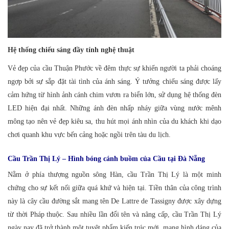
Hệ thống chiếu sáng đầy tính nghệ thuật
Vẻ đẹp của cầu Thuận Phước về đêm thực sự khiến người ta phải choáng
ngợp bởi sự sắp đặt tài tình của ánh sáng. Ý tưởng chiếu sáng được lấy
cảm hứng từ hình ảnh cánh chim vươn ra biển lớn, sử dụng hệ thống đèn
LED hiện đại nhất. Những ánh đèn nhấp nháy giữa vùng nước mênh
mông tạo nên vẻ đẹp kiêu sa, thu hút mọi ánh nhìn của du khách khi dạo
chơi quanh khu vực bến cảng hoặc ngồi trên tàu du lịch.
Cầu Trần Thị Lý – Hình bóng cánh buồm của Cầu tại Đà Nẵng
Nằm ở phía thượng nguồn sông Hàn, cầu Trần Thị Lý là một minh
chứng cho sự kết nối giữa quá khứ và hiện tại. Tiền thân của công trình
này là cây cầu đường sắt mang tên De Lattre de Tassigny được xây dựng
từ thời Pháp thuộc. Sau nhiều lần đổi tên và nâng cấp, cầu Trần Thị Lý
ngày nay đã trở thành một tuyệt phẩm kiến trúc mới, mang hình dáng của