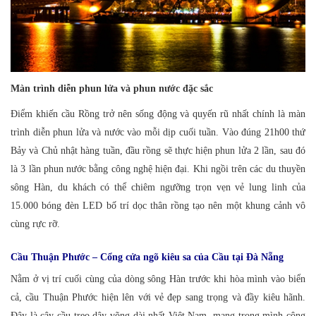
Màn trình diễn phun lửa và phun nước đặc sắc
Điểm khiến cầu Rồng trở nên sống động và quyến rũ nhất chính là màn
trình diễn phun lửa và nước vào mỗi dịp cuối tuần. Vào đúng 21h00 thứ
Bảy và Chủ nhật hàng tuần, đầu rồng sẽ thực hiện phun lửa 2 lần, sau đó
là 3 lần phun nước bằng công nghệ hiện đại. Khi ngồi trên các du thuyền
sông Hàn, du khách có thể chiêm ngưỡng trọn vẹn vẻ lung linh của
15.000 bóng đèn LED bố trí dọc thân rồng tạo nên một khung cảnh vô
cùng rực rỡ.
Cầu Thuận Phước – Cổng cửa ngõ kiêu sa của Cầu tại Đà Nẵng
Nằm ở vị trí cuối cùng của dòng sông Hàn trước khi hòa mình vào biển
cả, cầu Thuận Phước hiện lên với vẻ đẹp sang trọng và đầy kiêu hãnh.
Đây là cây cầu treo dây võng dài nhất Việt Nam, mang trong mình công