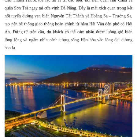
Cầu Thuận Phước tọa lạc tại vị trí đặc biệt, nối liền quận Hải Châu và
quận Sơn Trà ngay tại cửa vịnh Đà Nẵng. Đây là mắt xích quan trọng kết
nối tuyến đường ven biển Nguyễn Tất Thành và Hoàng Sa – Trường Sa,
tạo nên hệ thống giao thông hoàn chỉnh từ hầm Hải Vân đến phố cổ Hội
An. Đứng từ trên cầu, du khách có thể cảm nhận được luồng gió biển
lồng lộng và ngắm nhìn cảnh tượng sông Hàn hòa vào lòng đại dương
bao la.