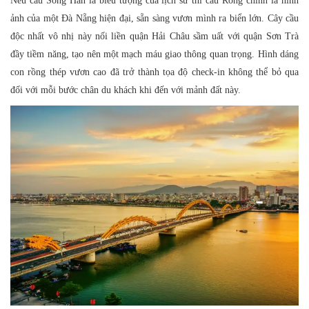
Nếu cầu Sông Hàn là biểu tượng của lịch sử thì cầu Rồng chính là hình
ảnh của một Đà Nẵng hiện đại, sẵn sàng vươn mình ra biển lớn. Cây cầu
độc nhất vô nhị này nối liền quận Hải Châu sầm uất với quận Sơn Trà
đầy tiềm năng, tạo nên một mạch máu giao thông quan trọng. Hình dáng
con rồng thép vươn cao đã trở thành tọa độ check-in không thể bỏ qua
đối với mỗi bước chân du khách khi đến với mảnh đất này.