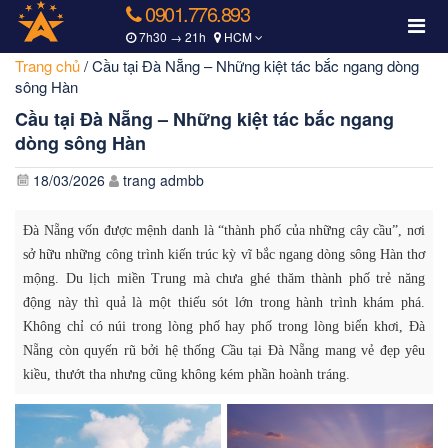
0901.776.893
7h30 → 21h
HCM
Trang chủ
/
Cầu tại Đà Nẵng – Những kiệt tác bắc ngang dòng
sông Hàn
Cầu tại Đà Nẵng – Những kiệt tác bắc ngang
dòng sông Hàn
18/03/2026
trang admbb
Đà Nẵng vốn được mệnh danh là “thành phố của những cây cầu”, nơi
sở hữu những công trình kiến trúc kỳ vĩ bắc ngang dòng sông Hàn thơ
mộng. Du lịch miền Trung mà chưa ghé thăm thành phố trẻ năng
động này thì quả là một thiếu sót lớn trong hành trình khám phá.
Không chỉ có núi trong lòng phố hay phố trong lòng biển khơi, Đà
Nẵng còn quyến rũ bởi hệ thống Cầu tại Đà Nẵng mang vẻ đẹp yêu
kiều, thướt tha nhưng cũng không kém phần hoành tráng.