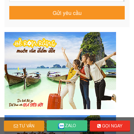
ZALO
TƯ VẤN
GỌI NGAY