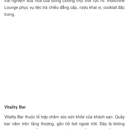
trải nghiệm xoa hoa của Đông Dương một thời rực rỡ. Indochine
Lounge phục vụ tiệc trà chiều đẳng cấp, rượu khai vị, cocktail đặc
trưng.
Vitality Bar
Vitality Bar thuộc tổ hợp chăm sóc sức khỏe của khách sạn. Quầy
bar nằm trên tầng thượng, gần hồ bơi ngoài trời. Đây là không