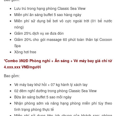
Lưu trú trong hạng phòng Classic Sea View
Miễn phí ăn sáng buffet 5 sao hàng ngày
Miễn phí sử dụng bể bơi vô cực ngoài trời (01 bể nước
nóng)
Giảm 25% dịch vụ xe đưa đón
Giảm 20% cho gói massage 60 phút toàn thân tại Cocoon
Spa
Xông hơi free
*Combo 3N2Đ Phòng nghỉ + Ăn sáng + Vé máy bay giá chỉ từ
4.xxx.xxx VNĐ/người
Bao gồm:
Vé máy bay khứ hồi + 07 kg hành lý xách tay
02 đêm nghỉ dưỡng trong phòng Classic Sea View
Bữa ăn sáng buffet 5 sao mỗi ngày
Nhận phòng sớm và nâng hạng phòng miễn phí tùy theo
tình trạng phòng thực tế
Miễn phí sử dụng tiện ích chung của khách sạn: phòng