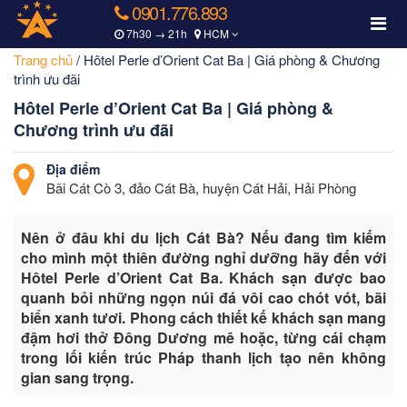
0901.776.893
7h30 → 21h
HCM
Trang chủ
/
Hôtel Perle d’Orient Cat Ba | Giá phòng & Chương
trình ưu đãi
Hôtel Perle d’Orient Cat Ba | Giá phòng &
Chương trình ưu đãi
Địa điểm
Bãi Cát Cò 3, đảo Cát Bà, huyện Cát Hải, Hải Phòng
Nên ở đâu khi du lịch Cát Bà? Nếu đang tìm kiếm
cho mình một thiên đường nghỉ dưỡng hãy đến với
Hôtel Perle d’Orient Cat Ba. Khách sạn được bao
quanh bỏi những ngọn núi đá vôi cao chót vót, bãi
biển xanh tươi. Phong cách thiết kế khách sạn mang
đậm hơi thở Đông Dương mê hoặc, từng cái chạm
trong lối kiến trúc Pháp thanh lịch tạo nên không
gian sang trọng.