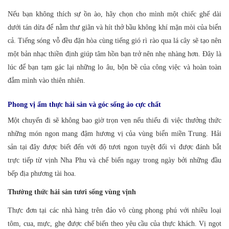
Nếu bạn không thích sự ồn ào, hãy chọn cho mình một chiếc ghế dài
dưới tán dừa để nằm thư giãn và hít thở bầu không khí mặn mòi của biển
cả. Tiếng sóng vỗ đều đặn hòa cùng tiếng gió rì rào qua lá cây sẽ tạo nên
một bản nhạc thiền định giúp tâm hồn bạn trở nên nhẹ nhàng hơn. Đây là
lúc để bạn tạm gác lại những lo âu, bộn bề của công việc và hoàn toàn
đắm mình vào thiên nhiên.
Phong vị ẩm thực hải sản và góc sống ảo cực chất
Một chuyến đi sẽ không bao giờ trọn vẹn nếu thiếu đi việc thưởng thức
những món ngon mang đậm hương vị của vùng biển miền Trung. Hải
sản tại đây được biết đến với độ tươi ngon tuyệt đối vì được đánh bắt
trực tiếp từ vịnh Nha Phu và chế biến ngay trong ngày bởi những đầu
bếp địa phương tài hoa.
Thưởng thức hải sản tươi sống vùng vịnh
Thực đơn tại các nhà hàng trên đảo vô cùng phong phú với nhiều loại
tôm, cua, mực, ghẹ được chế biến theo yêu cầu của thực khách. Vị ngọt