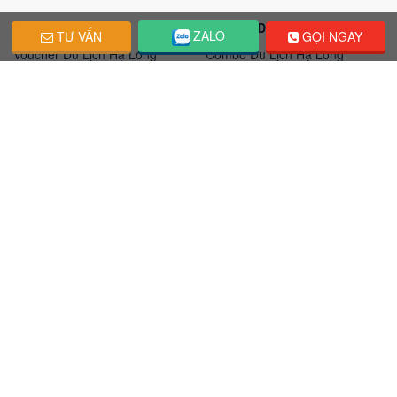
VOUCHER DU LỊCH
COMBO DU LỊCH
ZALO
TƯ VẤN
GỌI NGAY
Voucher Du Lịch Hạ Long
Combo Du Lịch Hạ Long
Voucher Du Lịch Phú Quốc
Combo Du Lịch Phú Quốc
Voucher Du Lịch Nha Trang
Combo Du Lịch Nha Trang
Voucher Du Lịch Đà Nẵng
Combo Du Lịch Đà Nẵng
Voucher Lịch Quy Nhơn
Combo Du Lịch Quy Nhơn
ĐẶT PHÒNG KHÁCH SẠN
VÉ MÁY BAY GIÁ RẺ
Nha Trang
Miền Nam
Đà Nẵng
Côn đảo
Phú Quốc
Miền Nam
Hạ Long
Côn đảo
Quy Nhơn
Bạn cần trợ giúp?
Hãy gọi ngay