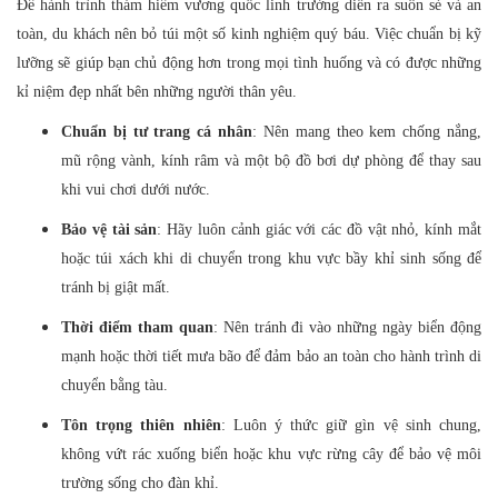
Để hành trình thám hiểm vương quốc linh trưởng diễn ra suôn sẻ và an
toàn, du khách nên bỏ túi một số kinh nghiệm quý báu. Việc chuẩn bị kỹ
lưỡng sẽ giúp bạn chủ động hơn trong mọi tình huống và có được những
kỉ niệm đẹp nhất bên những người thân yêu.
Chuẩn bị tư trang cá nhân
: Nên mang theo kem chống nắng,
mũ rộng vành, kính râm và một bộ đồ bơi dự phòng để thay sau
khi vui chơi dưới nước.
Bảo vệ tài sản
: Hãy luôn cảnh giác với các đồ vật nhỏ, kính mắt
hoặc túi xách khi di chuyển trong khu vực bầy khỉ sinh sống để
tránh bị giật mất.
Thời điểm tham quan
: Nên tránh đi vào những ngày biển động
mạnh hoặc thời tiết mưa bão để đảm bảo an toàn cho hành trình di
chuyển bằng tàu.
Tôn trọng thiên nhiên
: Luôn ý thức giữ gìn vệ sinh chung,
không vứt rác xuống biển hoặc khu vực rừng cây để bảo vệ môi
trường sống cho đàn khỉ.