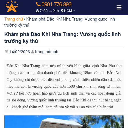
0901.776.893
7h30 → 21h
HCM
Trang chủ
/
Khám phá Đảo Khỉ Nha Trang: Vương quốc linh
trưởng kỳ thú
Khám phá Đảo Khỉ Nha Trang: Vương quốc linh
trưởng kỳ thú
14/02/2026
trang admbb
Đảo Khỉ Nha Trang nằm nép mình yên bình giữa vịnh Nha Phu thơ
mộng, cách trung tâm thành phố biển khoảng 18km về phía Bắc. Nơi
đây không chỉ được biết đến với phong cảnh thiên nhiên dân dã, mộc
mạc mà còn là vương quốc của hơn 1500 chú khỉ sinh sống tự nhiên.
Với sự kết hợp hoàn hảo giữa du lịch sinh thái và các hoạt động giải
trí sôi động, vương quốc linh trưởng tại Đảo Khỉ đã thu hút hàng ngàn
du khách ghé thăm mỗi năm để tìm về với sự an yên của biển trời.