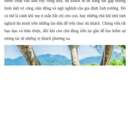
Bước chân vào khu vực rừng dừa, du khách sẽ dễ dàng bắt gặp những
hình ảnh vô cùng cảm động và ngộ nghĩnh của gia đình linh trưởng. Đó
có thể là cảnh khỉ mẹ tỉ mẩn bắt chí cho con, hay những chú khỉ nhỏ tinh
nghịch đu mình trên những tàu dừa để trêu chọc du khách. Chúng vốn rất
bạo dạn và thân thiện, đôi khi còn chủ động tiến lại gần để tìm kiếm sự
tương tác từ những vị khách phương xa.