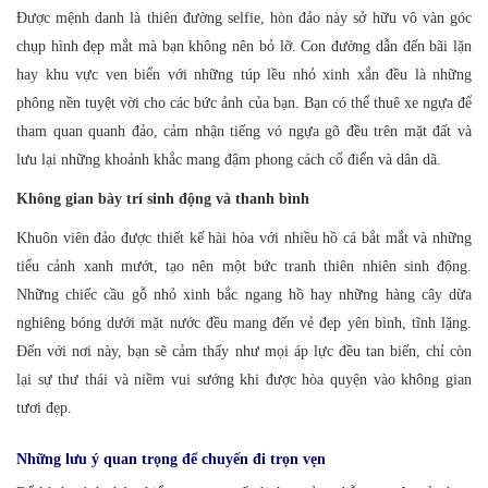
Được mệnh danh là thiên đường selfie, hòn đảo này sở hữu vô vàn góc
chụp hình đẹp mắt mà bạn không nên bỏ lỡ. Con đường dẫn đến bãi lặn
hay khu vực ven biển với những túp lều nhỏ xinh xắn đều là những
phông nền tuyệt vời cho các bức ảnh của bạn. Bạn có thể thuê xe ngựa để
tham quan quanh đảo, cảm nhận tiếng vó ngựa gõ đều trên mặt đất và
lưu lại những khoảnh khắc mang đậm phong cách cổ điển và dân dã.
Không gian bày trí sinh động và thanh bình
Khuôn viên đảo được thiết kế hài hòa với nhiều hồ cá bắt mắt và những
tiểu cảnh xanh mướt, tạo nên một bức tranh thiên nhiên sinh động.
Những chiếc cầu gỗ nhỏ xinh bắc ngang hồ hay những hàng cây dừa
nghiêng bóng dưới mặt nước đều mang đến vẻ đẹp yên bình, tĩnh lặng.
Đến với nơi này, bạn sẽ cảm thấy như mọi áp lực đều tan biến, chỉ còn
lại sự thư thái và niềm vui sướng khi được hòa quyện vào không gian
tươi đẹp.
Những lưu ý quan trọng để chuyến đi trọn vẹn