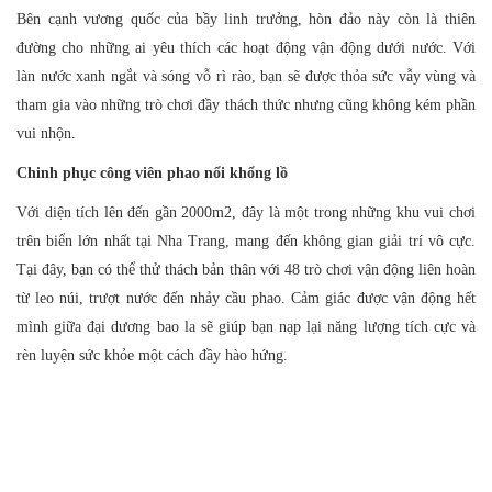
Bên cạnh vương quốc của bầy linh trưởng, hòn đảo này còn là thiên
đường cho những ai yêu thích các hoạt động vận động dưới nước. Với
làn nước xanh ngắt và sóng vỗ rì rào, bạn sẽ được thỏa sức vẫy vùng và
tham gia vào những trò chơi đầy thách thức nhưng cũng không kém phần
vui nhộn.
Chinh phục công viên phao nổi khổng lồ
Với diện tích lên đến gần 2000m2, đây là một trong những khu vui chơi
trên biển lớn nhất tại Nha Trang, mang đến không gian giải trí vô cực.
Tại đây, bạn có thể thử thách bản thân với 48 trò chơi vận động liên hoàn
từ leo núi, trượt nước đến nhảy cầu phao. Cảm giác được vận động hết
mình giữa đại dương bao la sẽ giúp bạn nạp lại năng lượng tích cực và
rèn luyện sức khỏe một cách đầy hào hứng.