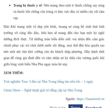
Trang bị thuốc y tế
: Nên mang theo một ít thuốc chống say sóng
và thuốc bôi chống côn trùng vì khu vực đảo có nhiều cây cối rậm
rạp.
Đảo Khỉ mang một vẻ đẹp yên bình, hoang sơ cùng hệ sinh thái linh
trưởng vô cùng độc đáo, hứa hẹn sẽ mang đến cho bạn một kỳ nghỉ
dưỡng đích thực. Từ những màn biểu diễn xiếc vui nhộn đến cảm giác
chinh phục các trò chơi dưới nước sôi động, mọi thứ đều hòa quyện tạo
nên một sức hút khó cưỡng cho du khách thập phương. Hãy dành thời
gian để cùng gia đình đến và cảm nhận sự kỳ diệu của vương quốc khỉ
giữa lòng vịnh biển Nha Phu ngay mùa hè này.
XEM THÊM:
Trải nghiệm Tour 3 đảo tại Nha Trang bằng tàu siêu tốc – 1 ngày
Chum Show – Nghệ thuật giải trí đẳng cấp tại Nha Trang
Nguồn:
https://5saotravel.vn
Bình luận
Trang
Facebook