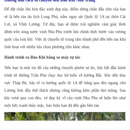
Hướng dẫn cách di chuyển đến Đảo Khỉ Nha Trang
Để đặt chân lên hòn đảo xinh đẹp này, điểm dừng chân đầu tiên của bạn
sẽ là bến tàu du lịch Long Phú, nằm ngay sát Quốc lộ 1A tại thôn Cát
Lợi, xã Vĩnh Lương. Từ đây, bạn sẽ được trải nghiệm cảm giác lênh
đênh trên sóng nước vịnh Nha Phu trước khi chính thức bước vào vương
quốc của loài khỉ. Việc di chuyển từ trung tâm thành phố đến bến tàu khá
linh hoạt với nhiều lựa chọn phương tiện khác nhau.
Hành trình ra Đảo Khỉ bằng xe máy tự túc
Nếu bạn là một tín đồ của những chuyến phượt tự do, hãy bắt đầu hành
trình từ đường Trần Phú chạy dọc bờ biển về hướng Bắc. Khi đến khu
vực Tháp Bà, hãy rẽ ra hướng quốc lộ 1A để băng qua đèo ngang chợ
Lương Sơn đầy thử thách nhưng cũng không kém phần thơ mộng. Sau
khi vượt qua con đèo, vẻ đẹp kỳ vĩ của vịnh Nha Phu sẽ hiện lên như
một bức tranh thủy mặc, báo hiệu bạn đã đến gần bến tàu.