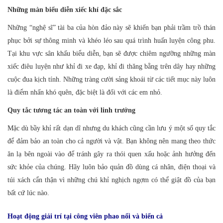
Những màn biểu diễn xiếc khỉ đặc sắc
Những “nghệ sĩ” tài ba của hòn đảo này sẽ khiến bạn phải trầm trồ thán
phục bởi sự thông minh và khéo léo sau quá trình huấn luyện công phu.
Tại khu vực sân khấu biểu diễn, bạn sẽ được chiêm ngưỡng những màn
xiếc điêu luyện như khỉ đi xe đạp, khỉ đi thăng bằng trên dây hay những
cuộc đua kịch tính. Những tràng cười sảng khoái từ các tiết mục này luôn
là điểm nhấn khó quên, đặc biệt là đối với các em nhỏ.
Quy tắc tương tác an toàn với linh trưởng
Mặc dù bầy khỉ rất dạn dĩ nhưng du khách cũng cần lưu ý một số quy tắc
để đảm bảo an toàn cho cả người và vật. Bạn không nên mang theo thức
ăn lạ bên ngoài vào để tránh gây ra thói quen xấu hoặc ảnh hưởng đến
sức khỏe của chúng. Hãy luôn bảo quản đồ dùng cá nhân, điện thoại và
túi xách cẩn thận vì những chú khỉ nghịch ngợm có thể giật đồ của bạn
bất cứ lúc nào.
Hoạt động giải trí tại công viên phao nổi và biển cả