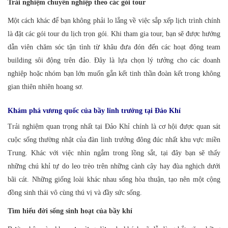
Trải nghiệm chuyên nghiệp theo các gói tour
Một cách khác để bạn không phải lo lắng về việc sắp xếp lịch trình chính
là đặt các gói tour du lịch trọn gói. Khi tham gia tour, bạn sẽ được hướng
dẫn viên chăm sóc tận tình từ khâu đưa đón đến các hoạt động team
building sôi động trên đảo. Đây là lựa chọn lý tưởng cho các doanh
nghiệp hoặc nhóm bạn lớn muốn gắn kết tinh thần đoàn kết trong không
gian thiên nhiên hoang sơ.
Khám phá vương quốc của bầy linh trưởng tại Đảo Khỉ
Trải nghiệm quan trọng nhất tại Đảo Khỉ chính là cơ hội được quan sát
cuộc sống thường nhật của đàn linh trưởng đông đúc nhất khu vực miền
Trung. Khác với việc nhìn ngắm trong lồng sắt, tại đây bạn sẽ thấy
những chú khỉ tự do leo trèo trên những cành cây hay đùa nghịch dưới
bãi cát. Những giống loài khác nhau sống hòa thuận, tạo nên một cộng
đồng sinh thái vô cùng thú vị và đầy sức sống.
Tìm hiểu đời sống sinh hoạt của bầy khỉ