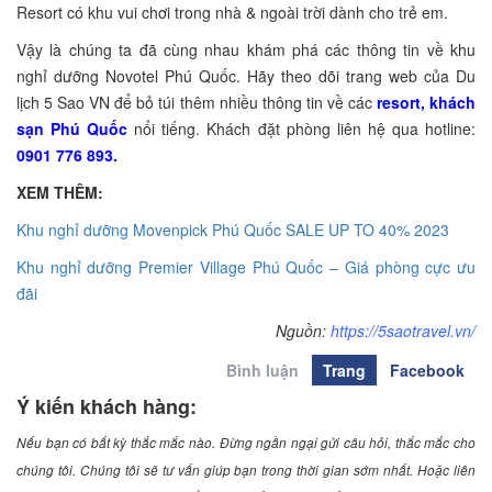
Resort có khu vui chơi trong nhà & ngoài trời dành cho trẻ em.
Vậy là chúng ta đã cùng nhau khám phá các thông tin về khu
nghỉ dưỡng Novotel Phú Quốc. Hãy theo dõi trang web của Du
lịch 5 Sao VN để bỏ túi thêm nhiều thông tin về các
resort, khách
sạn Phú Quốc
nổi tiếng. Khách đặt phòng liên hệ qua hotline:
0901 776 893.
XEM THÊM:
Khu nghỉ dưỡng Movenpick Phú Quốc SALE UP TO 40% 2023
Khu nghỉ dưỡng Premier Village Phú Quốc – Giá phòng cực ưu
đãi
Nguồn:
https://5saotravel.vn/
Bình luận
Trang
Facebook
Ý kiến khách hàng:
Nếu bạn có bất kỳ thắc mắc nào. Đừng ngần ngại gửi câu hỏi, thắc mắc cho
chúng tôi. Chúng tôi sẽ tư vấn giúp bạn trong thời gian sớm nhất. Hoặc liên