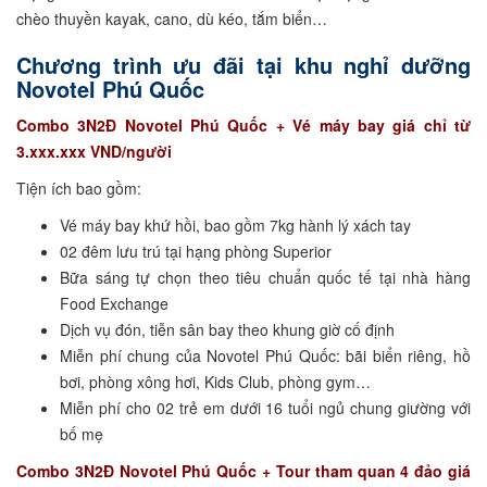
chèo thuyền kayak, cano, dù kéo, tắm biển…
Chương trình ưu đãi tại khu nghỉ dưỡng
Novotel Phú Quốc
Combo 3N2Đ Novotel Phú Quốc + Vé máy bay giá chỉ từ
3.xxx.xxx VND/người
Tiện ích bao gồm:
Vé máy bay khứ hồi, bao gồm 7kg hành lý xách tay
02 đêm lưu trú tại hạng phòng Superior
Bữa sáng tự chọn theo tiêu chuẩn quốc tế tại nhà hàng
Food Exchange
Dịch vụ đón, tiễn sân bay theo khung giờ cố định
Miễn phí chung của Novotel Phú Quốc: bãi biển riêng, hồ
bơi, phòng xông hơi, Kids Club, phòng gym…
Miễn phí cho 02 trẻ em dưới 16 tuổi ngủ chung giường với
bố mẹ
Combo 3N2Đ Novotel Phú Quốc + Tour tham quan 4 đảo giá