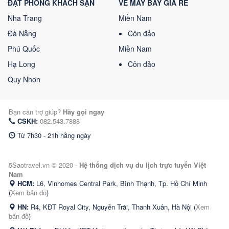
ĐẶT PHÒNG KHÁCH SẠN
VÉ MÁY BAY GIÁ RẺ
Nha Trang
Miền Nam
Đà Nẵng
Côn đảo
Phú Quốc
Miền Nam
Hạ Long
Côn đảo
Quy Nhơn
Bạn cần trợ giúp?
Hãy gọi ngay
CSKH:
082.543.7888
Từ 7h30 - 21h hằng ngày
5Saotravel.vn © 2020 -
Hệ thống dịch vụ du lịch trực tuyến Việt
Nam
HCM:
L6, Vinhomes Central Park, Bình Thạnh, Tp. Hồ Chí Minh
(
Xem bản đồ
)
HN:
R4, KĐT Royal City, Nguyễn Trãi, Thanh Xuân, Hà Nội (
Xem
bản đồ
)