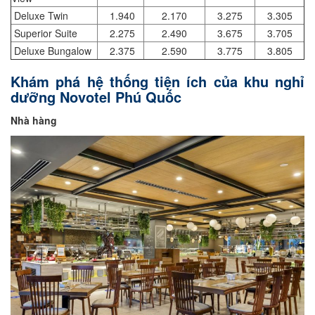
Deluxe Twin
1.940
2.170
3.275
3.305
Superior Suite
2.275
2.490
3.675
3.705
Deluxe Bungalow
2.375
2.590
3.775
3.805
Khám phá hệ thống tiện ích của khu nghỉ
dưỡng Novotel Phú Quốc
Nhà hàng