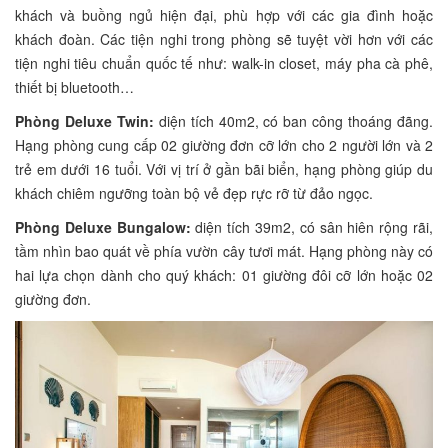
khách và buồng ngủ hiện đại, phù hợp với các gia đình hoặc
khách đoàn. Các tiện nghi trong phòng sẽ tuyệt vời hơn với các
tiện nghi tiêu chuẩn quốc tế như: walk-in closet, máy pha cà phê,
thiết bị bluetooth…
Phòng Deluxe Twin:
diện tích 40m2, có ban công thoáng đãng.
Hạng phòng cung cấp 02 giường đơn cỡ lớn cho 2 người lớn và 2
trẻ em dưới 16 tuổi. Với vị trí ở gần bãi biển, hạng phòng giúp du
khách chiêm ngưỡng toàn bộ vẻ đẹp rực rỡ từ đảo ngọc.
Phòng Deluxe Bungalow:
diện tích 39m2, có sân hiên rộng rãi,
tầm nhìn bao quát về phía vườn cây tươi mát. Hạng phòng này có
hai lựa chọn dành cho quý khách: 01 giường đôi cỡ lớn hoặc 02
giường đơn.