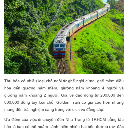
Tàu hỏa có nhiều loại chỗ ngồi từ ghế ngồi cứng, ghế mềm điều
hòa đến giường nằm mềm, giường nằm khoang 4 người và
giường nằm khoang 2 người. Giá vé dao động từ 200.000 đến
800.000 đồng tùy loại chỗ. Golden Train có giá cao hơn nhưng
mang đến trải nghiệm sang trọng với dịch vụ đẳng cấp.
Ưu điểm của việc di chuyển đến Nha Trang từ TP.HCM bằng tàu
hỏa là bạn có thể ngắm cảnh thiên nhiên hai bên đường ray, đặc