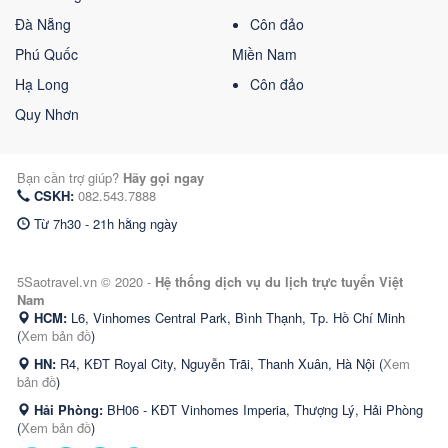
Đà Nẵng
Côn đảo
Phú Quốc
Miền Nam
Hạ Long
Côn đảo
Quy Nhơn
Bạn cần trợ giúp?
Hãy gọi ngay
CSKH:
082.543.7888
Từ 7h30 - 21h hằng ngày
5Saotravel.vn © 2020 -
Hệ thống dịch vụ du lịch trực tuyến Việt
Nam
HCM:
L6, Vinhomes Central Park, Bình Thạnh, Tp. Hồ Chí Minh
(
Xem bản đồ
)
HN:
R4, KĐT Royal City, Nguyễn Trãi, Thanh Xuân, Hà Nội (
Xem
bản đồ
)
Hải Phòng:
BH06 - KĐT Vinhomes Imperia, Thượng Lý, Hải Phòng
(
Xem bản đồ
)