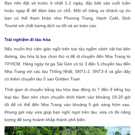
Bạn nên đặt vé trước ít nhất 1-2 ngày, đặc biệt vào cuối tuần
hoặc ngày lễ để đảm bảo có chỗ. Một số hãng xe khách uy tín
bạn có thể tham khảo như Phương Trang, Hạnh Café, Sinh
Tourist với chất lượng dịch vụ tốt và an toàn cao.
Trải nghiệm đi tàu hỏa
Nếu muốn thử cảm giác ngồi trên toa tàu ngắm cảnh vật hai bên
đường, tàu hỏa là lựa chọn thú vị để di chuyển đến Nha Trang từ
TP.HCM. Hàng ngày từ ga Sài Gòn có từ 3 đến 5 chuyến tàu đến
Nha Trang với các tàu Thống Nhất, SNT1-2, SNT3-4 và gần đây
có thêm chuyến tàu 5 sao Golden Train.
Thời gian di chuyển bằng tàu hỏa dao động từ 7 đến 9 tiếng tùy
loại tàu. Bạn nên chọn chuyến khởi hành vào khoảng 19-20 giờ
tối để có thể đến Nha Trang vào khoảng 5 giờ sáng hôm sau.
Khung giờ này vừa giúp bạn nghỉ ngơi trên tàu, vừa có đủ năng
lượng để tung hoành khắp thành phố biển.