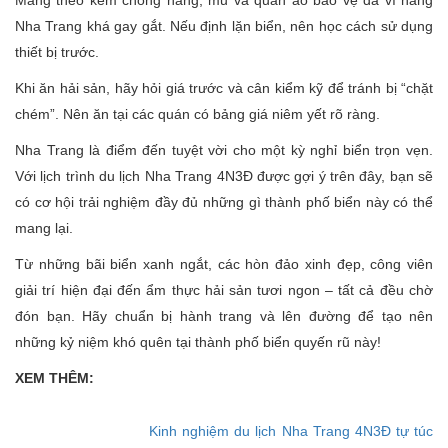
Mang theo kem chống nắng, mũ và quần áo bảo vệ da vì nắng
Nha Trang khá gay gắt. Nếu định lặn biển, nên học cách sử dụng
thiết bị trước.
Khi ăn hải sản, hãy hỏi giá trước và cân kiểm kỹ để tránh bị “chặt
chém”. Nên ăn tại các quán có bảng giá niêm yết rõ ràng.
Nha Trang là điểm đến tuyệt vời cho một kỳ nghỉ biển trọn vẹn.
Với lịch trình du lịch Nha Trang 4N3Đ được gợi ý trên đây, bạn sẽ
có cơ hội trải nghiệm đầy đủ những gì thành phố biển này có thể
mang lại.
Từ những bãi biển xanh ngắt, các hòn đảo xinh đẹp, công viên
giải trí hiện đại đến ẩm thực hải sản tươi ngon – tất cả đều chờ
đón bạn. Hãy chuẩn bị hành trang và lên đường để tạo nên
những kỷ niệm khó quên tại thành phố biển quyến rũ này!
XEM THÊM:
Kinh nghiệm du lịch Nha Trang 4N3Đ tự túc