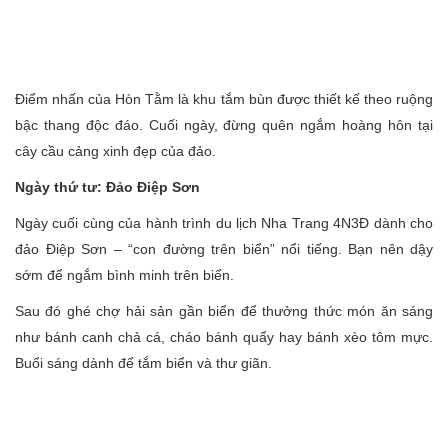
Điểm nhấn của Hòn Tằm là khu tắm bùn được thiết kế theo ruộng
bậc thang độc đáo. Cuối ngày, đừng quên ngắm hoàng hôn tại
cây cầu cảng xinh đẹp của đảo.
Ngày thứ tư: Đảo Điệp Sơn
Ngày cuối cùng của hành trình du lịch Nha Trang 4N3Đ dành cho
đảo Điệp Sơn – “con đường trên biển” nổi tiếng. Bạn nên dậy
sớm để ngắm bình minh trên biển.
Sau đó ghé chợ hải sản gần biển để thưởng thức món ăn sáng
như bánh canh chả cá, cháo bánh quẩy hay bánh xèo tôm mực.
Buổi sáng dành để tắm biển và thư giãn.