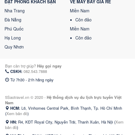
ĐẶT PHÒNG KHÁCH SẠN
VÉ MÁY BAY GIÁ RẺ
Nha Trang
Miền Nam
Đà Nẵng
Côn đảo
Phú Quốc
Miền Nam
Hạ Long
Côn đảo
Quy Nhơn
Bạn cần trợ giúp?
Hãy gọi ngay
CSKH:
082.543.7888
Từ 7h30 - 21h hằng ngày
5Saotravel.vn © 2020 -
Hệ thống dịch vụ du lịch trực tuyến Việt
Nam
HCM:
L6, Vinhomes Central Park, Bình Thạnh, Tp. Hồ Chí Minh
(
Xem bản đồ
)
HN:
R4, KĐT Royal City, Nguyễn Trãi, Thanh Xuân, Hà Nội (
Xem
bản đồ
)