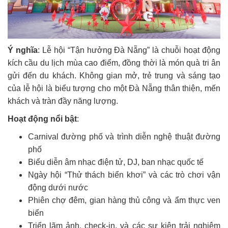
Ý nghĩa
:
Lễ hội “Tận hưởng Đà Nẵng” là chuỗi hoạt động
kích cầu du lịch mùa cao điểm, đồng thời là món quà tri ân
gửi đến du khách. Không gian mở, trẻ trung và sáng tạo
của lễ hội là biểu tượng cho một Đà Nẵng thân thiện, mến
khách và tràn đầy năng lượng.
Hoạt động nổi bật
:
Carnival đường phố và trình diễn nghệ thuật đường
phố
Biểu diễn âm nhạc điện tử, DJ, ban nhạc quốc tế
Ngày hội “Thử thách biển khơi” và các trò chơi vận
động dưới nước
Phiên chợ đêm, gian hàng thủ công và ẩm thực ven
biển
Triển lãm ảnh, check-in, và các sự kiện trải nghiệm