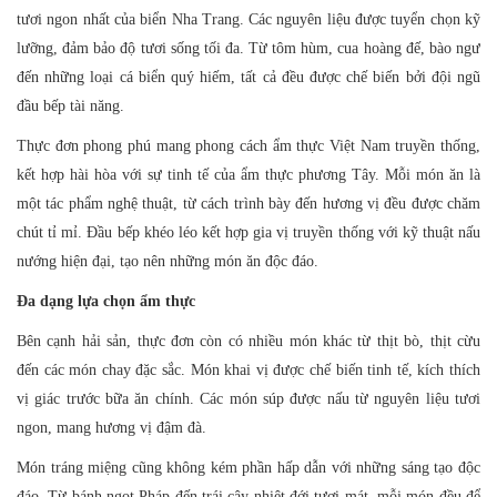
tươi ngon nhất của biển Nha Trang. Các nguyên liệu được tuyển chọn kỹ
lưỡng, đảm bảo độ tươi sống tối đa. Từ tôm hùm, cua hoàng đế, bào ngư
đến những loại cá biển quý hiếm, tất cả đều được chế biến bởi đội ngũ
đầu bếp tài năng.
Thực đơn phong phú mang phong cách ẩm thực Việt Nam truyền thống,
kết hợp hài hòa với sự tinh tế của ẩm thực phương Tây. Mỗi món ăn là
một tác phẩm nghệ thuật, từ cách trình bày đến hương vị đều được chăm
chút tỉ mỉ. Đầu bếp khéo léo kết hợp gia vị truyền thống với kỹ thuật nấu
nướng hiện đại, tạo nên những món ăn độc đáo.
Đa dạng lựa chọn ẩm thực
Bên cạnh hải sản, thực đơn còn có nhiều món khác từ thịt bò, thịt cừu
đến các món chay đặc sắc. Món khai vị được chế biến tinh tế, kích thích
vị giác trước bữa ăn chính. Các món súp được nấu từ nguyên liệu tươi
ngon, mang hương vị đậm đà.
Món tráng miệng cũng không kém phần hấp dẫn với những sáng tạo độc
đáo. Từ bánh ngọt Pháp đến trái cây nhiệt đới tươi mát, mỗi món đều để