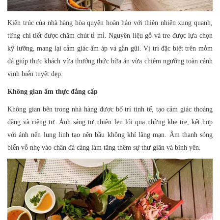
Kiến trúc của nhà hàng hòa quyện hoàn hảo với thiên nhiên xung quanh,
từng chi tiết được chăm chút tỉ mỉ. Nguyên liệu gỗ và tre được lựa chọn
kỹ lưỡng, mang lại cảm giác ấm áp và gần gũi. Vị trí đặc biệt trên mỏm
đá giúp thực khách vừa thưởng thức bữa ăn vừa chiêm ngưỡng toàn cảnh
vịnh biển tuyệt đẹp.
Không gian ẩm thực đẳng cấp
Không gian bên trong nhà hàng được bố trí tinh tế, tạo cảm giác thoáng
đãng và riêng tư. Ánh sáng tự nhiên len lỏi qua những khe tre, kết hợp
với ánh nến lung linh tạo nên bầu không khí lãng mạn. Âm thanh sóng
biển vỗ nhẹ vào chân đá càng làm tăng thêm sự thư giãn và bình yên.