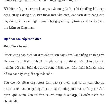
hưởng kỳ nghỉ yên tĩnh, chỉ có tiếng sóng và tiếng chim.
Bãi biển riêng của resort hoang sơ và trong lành, ít bị tác động bởi hoạt
động du lịch đông đúc. Bạn thoải mái tắm biển, đọc sách dưới bóng dừa
hay đơn giản là nằm nghỉ ngơi. Không gian này lý tưởng cho các cặp đôi
tìm kiếm sự lãng mạn.
Dịch vụ cao cấp toàn diện
Đưa đón tận nơi
Resort cung cấp dịch vụ đưa đón từ sân bay Cam Ranh bằng xe riêng và
tàu cao tốc. Hành trình di chuyển cũng trở thành một phần của trải
nghiệm với cảnh biển đẹp dọc đường. Nhân viên thân thiện luôn sẵn sàng
hỗ trợ hành lý và giải đáp thắc mắc.
Tàu cao tốc riêng của resort đảm bảo sự thoải mái và an toàn cho du
khách. Trên tàu có ghế ngồi êm ái và đồ uống phục vụ miễn phí. Cảnh
quan vịnh Ninh Vân từ trên tàu vô cùng tuyệt đẹp, là điểm nhấn cho
chuyến đi.