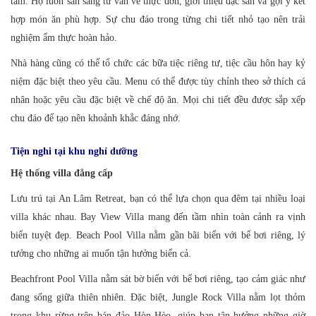
tâm. Họ luôn sẵn sàng tư vấn về thực đơn, giới thiệu đặc sản và gợi ý kết
hợp món ăn phù hợp. Sự chu đáo trong từng chi tiết nhỏ tạo nên trải
nghiệm ẩm thực hoàn hảo.
Nhà hàng cũng có thể tổ chức các bữa tiệc riêng tư, tiệc cầu hôn hay kỷ
niệm đặc biệt theo yêu cầu. Menu có thể được tùy chỉnh theo sở thích cá
nhân hoặc yêu cầu đặc biệt về chế độ ăn. Mọi chi tiết đều được sắp xếp
chu đáo để tạo nên khoảnh khắc đáng nhớ.
Tiện nghi tại khu nghỉ dưỡng
Hệ thống villa đẳng cấp
Lưu trú tại An Lâm Retreat, bạn có thể lựa chọn qua đêm tại nhiều loại
villa khác nhau. Bay View Villa mang đến tầm nhìn toàn cảnh ra vịnh
biển tuyệt đẹp. Beach Pool Villa nằm gần bãi biển với bể bơi riêng, lý
tưởng cho những ai muốn tận hưởng biển cả.
Beachfront Pool Villa nằm sát bờ biển với bể bơi riêng, tạo cảm giác như
đang sống giữa thiên nhiên. Đặc biệt, Jungle Rock Villa nằm lọt thỏm
trong khu rừng trên bán đảo Hòn Hèo, giúp bạn tận hưởng những giờ