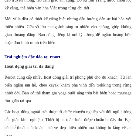
đẹp truyền thống, tạo cảm giác ấm cúng. Đồ sứ Bát Tràng được chọn lọc
kỹ càng, thể hiện văn hóa Việt trong từng chi tiết.
Mỗi villa đều có thiết kế riêng biệt nhưng đều hướng đến sự hài hòa với
thiên nhiên. Cửa sổ lớn mang ánh sáng tự nhiên vào phòng, giúp không
gian thoáng đãng. Ban công riêng là nơi lý tưởng để ngắm hoàng hôn
hoặc đón bình minh trên biển.
Trải nghiệm độc đáo tại resort
Hoạt động giải trí đa dạng
Resort cung cấp nhiều hoạt động giải trí phong phú cho du khách. Từ lặn
biển ngắm san hô, chèo kayak khám phá vịnh đến trekking trong rừng
nhiệt đới. Bạn có thể tham gia yoga buổi sáng trên bãi biển hoặc massage
thư giãn tại spa.
Các hoạt động ngoài trời được tổ chức chuyên nghiệp với đội ngũ hướng
dẫn giàu kinh nghiệm. Thiết bị an toàn luôn được chuẩn bị đầy đủ. Bạn
có thể thoải mái khám phá vẻ đẹp thiên nhiên mà không lo lắng về an
toàn.