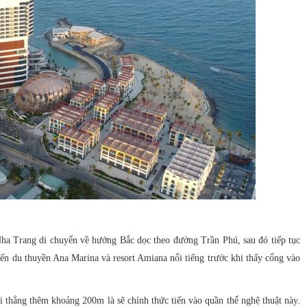
Nha Trang di chuyển về hướng Bắc dọc theo đường Trần Phú, sau đó tiếp tục
n du thuyền Ana Marina và resort Amiana nổi tiếng trước khi thấy cổng vào
đi thẳng thêm khoảng 200m là sẽ chính thức tiến vào quần thể nghệ thuật này.