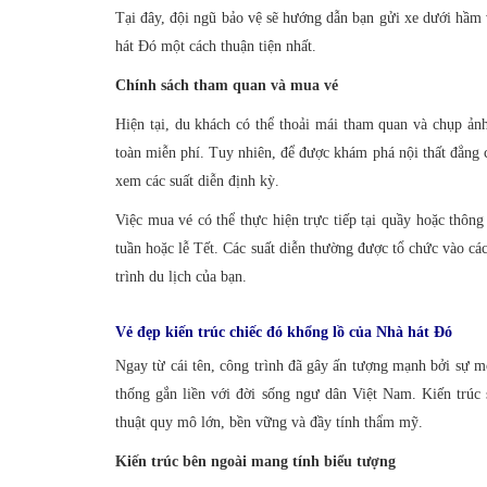
Tại đây, đội ngũ bảo vệ sẽ hướng dẫn bạn gửi xe dưới hầm 
hát Đó một cách thuận tiện nhất.
Chính sách tham quan và mua vé
Hiện tại, du khách có thể thoải mái tham quan và chụp ản
toàn miễn phí. Tuy nhiên, để được khám phá nội thất đẳng c
xem các suất diễn định kỳ.
Việc mua vé có thể thực hiện trực tiếp tại quầy hoặc thôn
tuần hoặc lễ Tết. Các suất diễn thường được tổ chức vào cá
trình du lịch của bạn.
Vẻ đẹp kiến trúc chiếc đó khổng lồ của Nhà hát Đó
Ngay từ cái tên, công trình đã gây ấn tượng mạnh bởi sự m
thống gắn liền với đời sống ngư dân Việt Nam. Kiến trúc 
thuật quy mô lớn, bền vững và đầy tính thẩm mỹ.
Kiến trúc bên ngoài mang tính biểu tượng