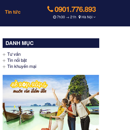
0901.776.893
Tin tức
7h30 → 21h
Hà Nội
DANH MỤC
Tư vấn
Tin nổi bật
Tin khuyến mại