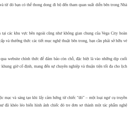
và từ đó bạn có thể thong dong đi bộ đến tham quan suất diễn bên trong Nhà
h tại các khu vực bên ngoài cũng như không gian chung của Vega City hoàn
ấp và thưởng thức các tiết mục nghệ thuật bên trong, bạn cần phải sở hữu vé
g qua website chính thức để đảm bảo còn chỗ, đặc biệt là vào những dịp cuối
c khung giờ cố định, mang đến sự chuyên nghiệp và thuận tiện tối đa cho lịch
ộc mạc và sáng tạo khi lấy cảm hứng từ chiếc “đó” – một loại ngư cụ truyền
sư đã khéo léo biến hình ảnh chiếc đó tre đơn sơ thành một tác phẩm nghệ