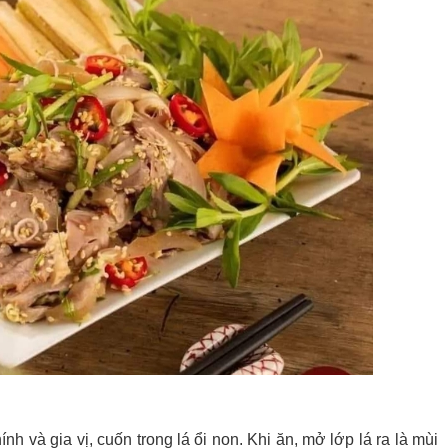
ính và gia vị, cuốn trong lá ổi non. Khi ăn, mở lớp lá ra là mùi