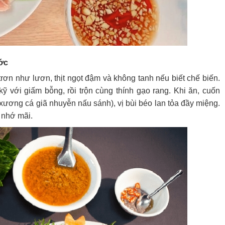
ớc
ơn như lươn, thịt ngọt đậm và không tanh nếu biết chế biến.
ỹ với giấm bỗng, rồi trộn cùng thính gạo rang. Khi ăn, cuốn
 xương cá giã nhuyễn nấu sánh), vị bùi béo lan tỏa đầy miệng.
à nhớ mãi.