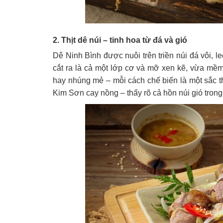
2. Thịt dê núi – tinh hoa từ đá và gió
Dê Ninh Bình được nuôi trên triền núi đá vôi, le
cắt ra là cả một lớp cơ và mỡ xen kẽ, vừa mề
hay nhúng mẻ – mỗi cách chế biến là một sắc
Kim Sơn cay nồng – thấy rõ cả hồn núi gió tron