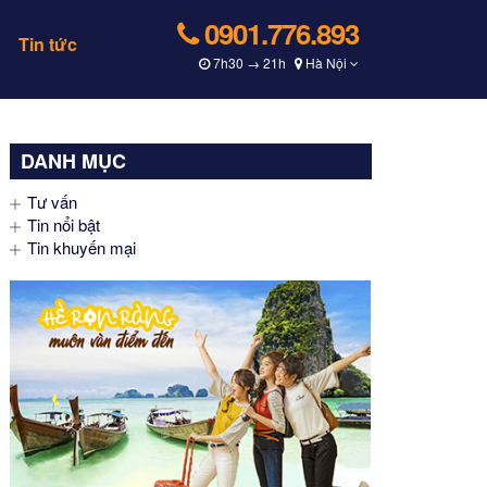
0901.776.893
Tin tức
7h30 → 21h
Hà Nội
DANH MỤC
Tư vấn
Tin nổi bật
Tin khuyến mại