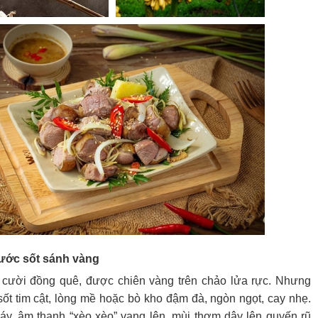
nước sốt sánh vàng
 cười đồng quê, được chiên vàng trên chảo lửa rực. Nhưng
ốt tim cật, lòng mề hoặc bò kho đậm đà, ngòn ngọt, cay nhẹ.
áy, âm thanh “xèo xèo” vang lên, mùi thơm dậy lên quyến rũ