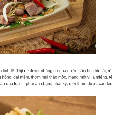
 tinh tế. Thịt dê được nhúng sơ qua nước sôi cho chín tái, rồi
ng hồng, dai mềm, thơm mùi thảo mộc, mang một vị lạ miệng, tê
“ăn qua loa” – phải ăn chậm, nhai kỹ, mới thấm được cái dẻo