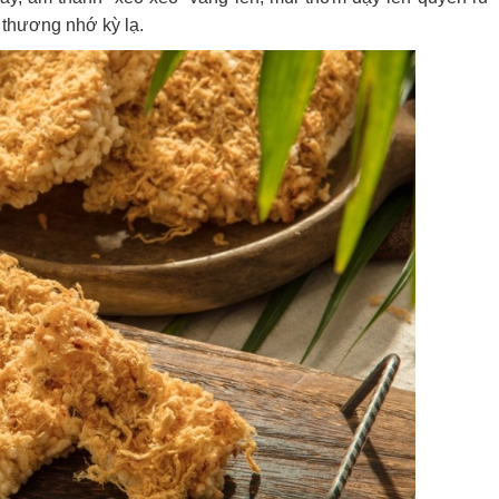
 thương nhớ kỳ lạ.