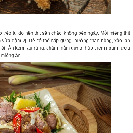
o trèo tự do nên thịt săn chắc, không béo ngấy. Mỗi miếng thịt
m vừa đậm vị. Dê có thể hấp gừng, nướng than hồng, xào lăn
 thái. Ăn kèm rau rừng, chấm mắm gừng, húp thêm ngụm rượu
g miếng ăn.