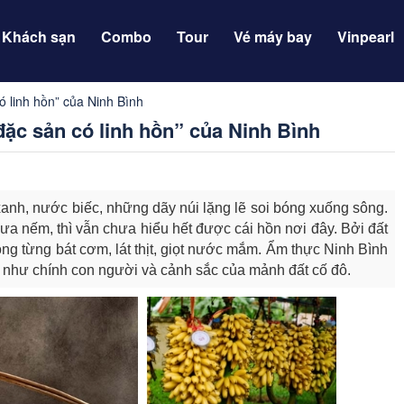
Khách sạn
Combo
Tour
Vé máy bay
Vinpearl
 linh hồn” của Ninh Bình
c sản có linh hồn” của Ninh Bình
anh, nước biếc, những dãy núi lặng lẽ soi bóng xuống sông.
a nếm, thì vẫn chưa hiểu hết được cái hồn nơi đây. Bởi đất
g từng bát cơm, lát thịt, giọt nước mắm. Ẩm thực Ninh Bình
như chính con người và cảnh sắc của mảnh đất cố đô.