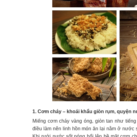
1. Cơm cháy – khoái khẩu giòn rụm, quyện 
Miếng cơm cháy vàng óng, giòn tan như tiếng
điều làm nên linh hồn món ăn lại nằm ở nước s
Khi rưới nước sốt nóng hổi lên bề mặt cơm ch