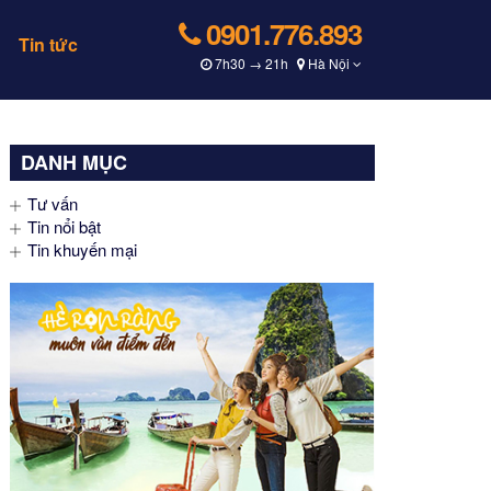
0901.776.893
Tin tức
7h30 → 21h
Hà Nội
DANH MỤC
Tư vấn
Tin nổi bật
Tin khuyến mại