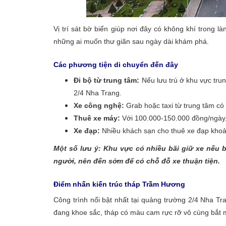
Vị trí sát bờ biển giúp nơi đây có không khí trong 
những ai muốn thư giãn sau ngày dài khám phá.
Các phương tiện di chuyển đến đây
Đi bộ từ trung tâm:
Nếu lưu trú ở khu vực trun
2/4 Nha Trang.
Xe công nghệ:
Grab hoặc taxi từ trung tâm có
Thuê xe máy:
Với 100.000-150.000 đồng/ngày, 
Xe đạp:
Nhiều khách sạn cho thuê xe đạp kho
Một số lưu ý: Khu vực có nhiều bãi giữ xe nếu 
người, nên đến sớm để có chỗ đỗ xe thuận tiện.
Điểm nhấn kiến trúc tháp Trầm Hương
Công trình nổi bật nhất tại quảng trường 2/4 Nha T
đang khoe sắc, tháp có màu cam rực rỡ vô cùng bắt 