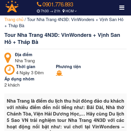
0901.776.893
7h30 → 21h
HCM
Trang chủ
/
Tour Nha Trang 4N3Đ: VinWonders + Vịnh San Hô
+ Tháp Bà
Tour Nha Trang 4N3Đ: VinWonders + Vịnh San
Hô + Tháp Bà
Địa điểm
Nha Trang
Thời gian
Phương tiện
4 Ngày 3 Đêm
Áp dụng nhóm
2 khách
Nha Trang là điểm du lịch thu hút đông đảo du khách
với nhiều điểm đến nổi tiếng như: Bãi Dài, Nhà thờ
Chánh Tòa, Viện Hải Dương Học,… Hãy cùng Du lịch
5 Sao VN trải nghiệm tour Nha Trang 4N3Đ với các
hoạt động nổi bật như: vui chơi tại VinWonders –