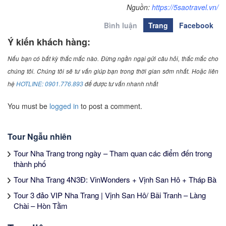
Nguồn:
https://5saotravel.vn/
Bình luận
Trang
Facebook
Ý kiến khách hàng:
Nếu bạn có bất kỳ thắc mắc nào. Đừng ngần ngại gửi câu hỏi, thắc mắc cho
chúng tôi. Chúng tôi sẽ tư vấn giúp bạn trong thời gian sớm nhất. Hoặc liên
hệ
HOTLINE: 0901.776.893
để được tư vấn nhanh nhất
You must be
logged in
to post a comment.
Tour Ngẫu nhiên
Tour Nha Trang trong ngày – Tham quan các điểm đến trong
thành phố
Tour Nha Trang 4N3Đ: VinWonders + Vịnh San Hô + Tháp Bà
Tour 3 đảo VIP Nha Trang | Vịnh San Hô/ Bãi Tranh – Làng
Chài – Hòn Tằm