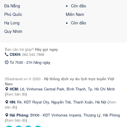
Đà Nẵng
Côn đảo
Phú Quốc
Miền Nam
Hạ Long
Côn đảo
Quy Nhơn
Bạn cần trợ giúp?
Hãy gọi ngay
CSKH:
082.543.7888
Từ 7h30 - 21h hằng ngày
5Saotravel.vn © 2020 -
Hệ thống dịch vụ du lịch trực tuyến Việt
Nam
HCM:
L6, Vinhomes Central Park, Bình Thạnh, Tp. Hồ Chí Minh
(
Xem bản đồ
)
HN:
R4, KĐT Royal City, Nguyễn Trãi, Thanh Xuân, Hà Nội (
Xem
bản đồ
)
Hải Phòng:
BH06 - KĐT Vinhomes Imperia, Thượng Lý, Hải Phòng
(
Xem bản đồ
)