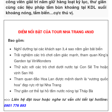
công viên giải trí nắm giữ hàng loạt kỷ lục, thư giãn
cùng các liệu pháp tắm bùn khoáng tại KDL suối
khoáng nóng, tắm biển…cực thú vị.
ĐIỂM NỔI BẬT CỦA TOUR NHA TRANG 4N3Đ
Bao gồm:
Nghỉ dưỡng tại các khách sạn 3,4 sao nằm gần bãi biển
Trải nghiệm các trò chơi cảm giác mạnh, tham quan King’s
Garden tại VinWonders
Thử sức với các trò chơi dưới nước tại Con Sẻ Tre hoặc
vịnh San Hô
Tham quan đảo Hoa Lan được mệnh danh là “vương quốc
hoa” đẹp rực rỡ tại Nha Trang
Thư giãn cơ thể tại hồ tắm nước nóng tại Tháp Bà
=>> Liên hệ đặt tour hoặc nghe tư vấn chi tiết tại hotline:
0901 776 893