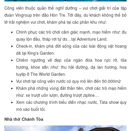
Công viên thuộc quần thể nghỉ dưỡng – vui chơi giải trí của tập
đoàn Vingroup trên đảo Hòn Tre. Tới đây, du khách không thể bỏ
lỡ trải nghiệm vui chơi, khám phá tại các phân khu như:
Chinh phục các trò chơi cảm giác mạnh, mạo hiểm như: đu
quay lộn đầu, tháp rơi tự do…tại Adventure Land.
Check-in, khám phá đời sống của các loài động vật hoang
dã tại King’s Garden.
Chiêm ngưỡng vẻ đẹp của ngàn đóa hoa rực rỡ, tỏa
hương, khoe sắn như: thu hải đường, dạ lan hương, hoa
tuylip ở The World Garden.
Vui chơi tại công viên nước có quy mô lên đến 50.000m2
Khám phá những vùng đất thần tiên, chơi các trò mạo hiểm
như: xe trượt uốn lượn, đường trượt zipline…
Xem các chương trình biểu diễn nhạc nước, Tata show quy
mô vào buổi tối.
Nhà thờ Chánh Tòa