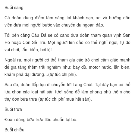
Buổi sáng
Cả đoàn dùng điểm tâm sáng tại khách sạn, xe và hướng dẫn
viên đưa mọi người bước vào chuyến du ngoạn đảo.
Tới bến cảng Cầu Đá sẽ có cano đưa đoàn tham quan vịnh San
Hô hoặc Con Sẻ Tre. Mọi người lên đảo có thể nghỉ ngơi, tự do
vui chơi, tắm biển, bơi lội.
Ngoài ra, mọi người có thể tham gia các trò chơi cảm giác mạnh
để gia tăng thêm trải nghiệm như: bay dù, motor nước, lặn biển,
khám phá đại dương…(tự túc chi phí).
Sau đó, đoàn tiếp tục di chuyển tới Làng Chài. Tại đây bạn có thể
lựa chọn các loại hải sản tươi sống để làm phong phú thêm cho
thự đơn bữa trưa (tự túc chi phí mua hải sản).
Buổi trưa
Đoàn dùng bữa trưa tiêu chuẩn tại bè.
Buổi chiều