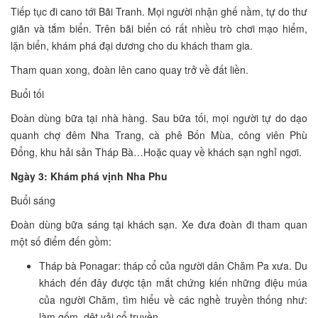
Tiếp tục đi cano tới Bãi Tranh. Mọi người nhận ghế nầm, tự do thư
giãn và tắm biển. Trên bãi biển có rất nhiều trò chơi mạo hiểm,
lặn biển, khám phá đại dương cho du khách tham gia.
Tham quan xong, đoàn lên cano quay trở về đất liền.
Buổi tối
Đoàn dùng bữa tại nhà hàng. Sau bữa tối, mọi người tự do dạo
quanh chợ đêm Nha Trang, cà phê Bốn Mùa, công viên Phù
Đổng, khu hải sản Tháp Bà…Hoặc quay về khách sạn nghỉ ngơi.
Ngày 3: Khám phá vịnh Nha Phu
Buổi sáng
Đoàn dùng bữa sáng tại khách sạn. Xe đưa đoàn đi tham quan
một số điểm đến gồm:
Tháp bà Ponagar: tháp cổ của người dân Chăm Pa xưa. Du
khách đến đây được tận mắt chứng kiến những điệu múa
của người Chăm, tìm hiểu về các nghề truyền thống như:
làm gốm, dệt vải cổ truyền.