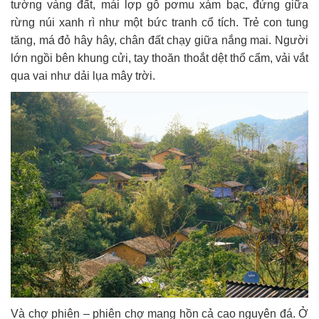
tường vàng đất, mái lợp gỗ pơmu xám bạc, đứng giữa
rừng núi xanh rì như một bức tranh cổ tích. Trẻ con tung
tăng, má đỏ hây hây, chân đất chạy giữa nắng mai. Người
lớn ngồi bên khung cửi, tay thoăn thoắt dệt thổ cẩm, vải vắt
qua vai như dải lụa mây trời.
Và chợ phiên – phiên chợ mang hồn cả cao nguyên đá. Ở