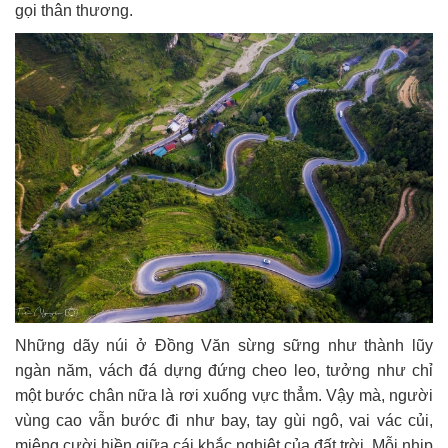
gọi thân thương.
Những dãy núi ở Đồng Văn sừng sững như thành lũy
ngàn năm, vách đá dựng đứng cheo leo, tưởng như chỉ
một bước chân nữa là rơi xuống vực thẳm. Vậy mà, người
vùng cao vẫn bước đi như bay, tay gùi ngô, vai vác củi,
miệng cười hiền giữa cái khắc nghiệt của đất trời. Mỗi nhịp