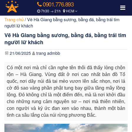
0901.776.893
7h30 → 21h
HCM
Trang chủ
/
Vẽ Hà Giang bằng sương, bằng đá, bằng trái tim
người lữ khách
Vẽ Hà Giang bằng sương, bằng đá, bằng trái tim
người lữ khách
21/06/2025
trang admbb
Có một nơi mà chỉ cần nghe tên thôi đã thấy lòng chộn
rộn – Hà Giang. Vùng đất ở nơi cao nhất bản đồ Tổ
quốc, nơi dãy núi đá tai mèo vươn lên sắc nhọn, nơi lá
cờ đỏ sao vàng phần phật tung bay giữa tầng mây lồng
lộng. Đó không chỉ là một điểm đến, mà là nơi khởi đầu
cho những rung cảm nguyên sơ – nơi mà thiên nhiên,
con người và ký ức đan xen vào nhau, thành một bản
tình ca sâu lắng của núi rừng phương Bắc.