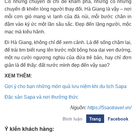
Có những chuyến đi chỉ để khám phá, nhưng có những
chuyến đi khiến lòng người thay đổi. Hà Giang là vậy – nơi
mỗi cơn gió mang vị lạnh của đá núi, mỗi bước chân in
đậm vào ký ức một lần sâu sắc. Đẹp đến lặng người, mộc
mạc mà kiêu hãnh.
Đi Hà Giang, không chỉ để xem cảnh. Là để sống chậm lại,
để trái tim biết rung lên trước một bông hoa dại ven đường,
một nụ cười ngượng nghịu của đứa trẻ bản, hay chỉ đơn
giản là để thấy: đất nước mình đẹp đến vậy sao?
XEM THÊM:
Gợi ý cho bạn những món quà lưu niệm khi du lịch Sapa
Đặc sản Sapa và nơi thưởng thức
Nguồn:
https://5saotravel.vn/
Bình luận
Trang
Facebook
Ý kiến khách hàng: