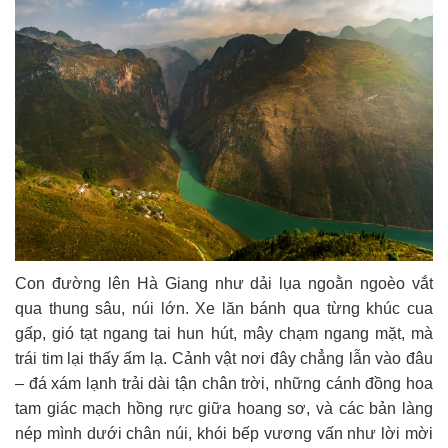
Con đường lên Hà Giang như dải lụa ngoằn ngoèo vắt
qua thung sâu, núi lớn. Xe lăn bánh qua từng khúc cua
gấp, gió tạt ngang tai hun hút, mây chạm ngang mặt, mà
trái tim lại thấy ấm lạ. Cảnh vật nơi đây chẳng lẫn vào đâu
– đá xám lạnh trải dài tận chân trời, những cánh đồng hoa
tam giác mạch hồng rực giữa hoang sơ, và các bản làng
nép mình dưới chân núi, khói bếp vương vấn như lời mời