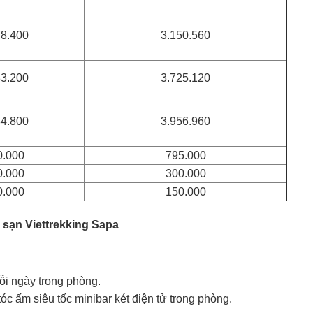
78.400
3.150.560
83.200
3.725.120
84.800
3.956.960
0.000
795.000
0.000
300.000
0.000
150.000
 sạn Viettrekking Sapa
ỗi ngày trong phòng.
tóc ấm siêu tốc minibar két điện tử trong phòng.