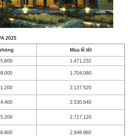
A 2025
 phòng
Mùa lễ tết
65.600
1.471.232
68.000
1.704.080
71.200
2.137.520
74.400
2.530.640
75.200
2.717.120
76.800
2.948.960