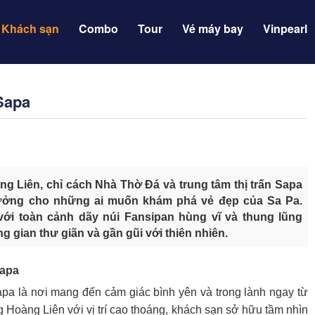
Khách sạn
Combo
Tour
Vé máy bay
Vinpearl
Sapa
g Liên, chỉ cách Nhà Thờ Đá và trung tâm thị trấn Sapa
 tưởng cho những ai muốn khám phá vẻ đẹp của Sa Pa.
ới toàn cảnh dãy núi Fansipan hùng vĩ và thung lũng
ian thư giãn và gần gũi với thiên nhiên.
Sapa
apa là nơi mang đến cảm giác bình yên và trong lành ngay từ
Hoàng Liên với vị trí cao thoáng, khách sạn sở hữu tầm nhìn