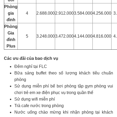
Phòng
gia
4
2.688.000
2.912.000
3.584.000
4.256.000
3
đình
Phòng
Gia
5
3.248.000
3.472.000
4.144.000
4.816.000
4
đình
Plus
Các ưu đãi của bao dịch vụ
Đêm nghỉ tại FLC
Bữa sáng buffet theo số lượng khách tiêu chuẩn
phòng
Sử dụng miễn phí bể bơi phòng tập gym phòng vui
chơi trẻ em xe điện phục vụ trong quần thể
Sử dụng wifi miễn phí
Trà cafe nước trong phòng
Nước uống chào mừng khi nhận phòng tại khách