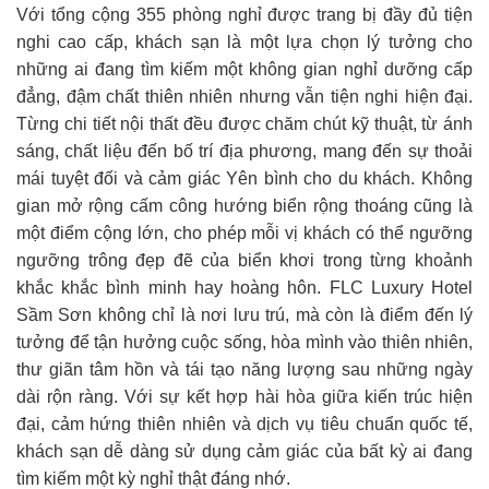
Với tổng cộng 355 phòng nghỉ được trang bị đầy đủ tiện
nghi cao cấp, khách sạn là một lựa chọn lý tưởng cho
những ai đang tìm kiếm một không gian nghỉ dưỡng cấp
đẳng, đậm chất thiên nhiên nhưng vẫn tiện nghi hiện đại.
Từng chi tiết nội thất đều được chăm chút kỹ thuật, từ ánh
sáng, chất liệu đến bố trí địa phương, mang đến sự thoải
mái tuyệt đối và cảm giác Yên bình cho du khách. Không
gian mở rộng cấm công hướng biển rộng thoáng cũng là
một điểm cộng lớn, cho phép mỗi vị khách có thể ngưỡng
ngưỡng trông đẹp đẽ của biển khơi trong từng khoảnh
khắc khắc bình minh hay hoàng hôn. FLC Luxury Hotel
Sầm Sơn không chỉ là nơi lưu trú, mà còn là điểm đến lý
tưởng để tận hưởng cuộc sống, hòa mình vào thiên nhiên,
thư giãn tâm hồn và tái tạo năng lượng sau những ngày
dài rộn ràng. Với sự kết hợp hài hòa giữa kiến ​​trúc hiện
đại, cảm hứng thiên nhiên và dịch vụ tiêu chuẩn quốc tế,
khách sạn dễ dàng sử dụng cảm giác của bất kỳ ai đang
tìm kiếm một kỳ nghỉ thật đáng nhớ.