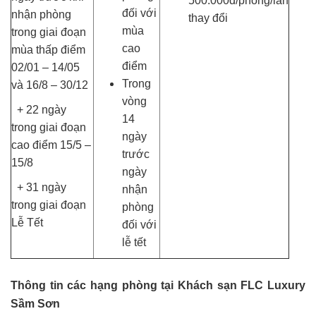
500.000đ/phòng/lần
đối với
nhận phòng
thay đổi
mùa
trong giai đoạn
cao
mùa thấp điểm
điểm
02/01 – 14/05
Trong
và 16/8 – 30/12
vòng
+ 22 ngày
14
trong giai đoạn
ngày
cao điểm 15/5 –
trước
15/8
ngày
+ 31 ngày
nhận
trong giai đoạn
phòng
Lễ Tết
đối với
lễ tết
Thông tin các hạng phòng tại Khách sạn FLC Luxury
Sầm Sơn