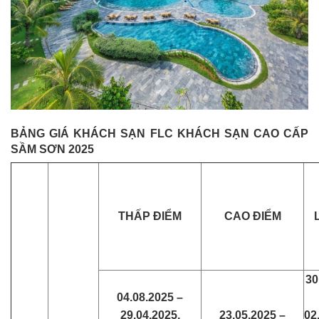
BẢNG GIÁ KHÁCH SẠN FLC KHÁCH SẠN CAO CẤP
SẦM SƠN 2025
THẤP ĐIỂM
CAO ĐIỂM
30
04.08.2025 –
29.04.2025,
23.05.2025 –
02