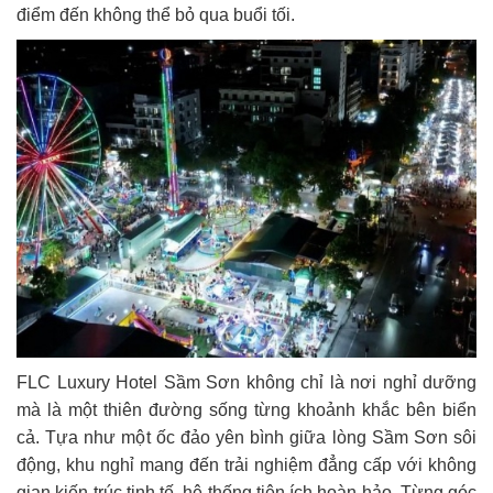
điểm đến không thể bỏ qua buổi tối.
FLC Luxury Hotel Sầm Sơn không chỉ là nơi nghỉ dưỡng
mà là một thiên đường sống từng khoảnh khắc bên biển
cả. Tựa như một ốc đảo yên bình giữa lòng Sầm Sơn sôi
động, khu nghỉ mang đến trải nghiệm đẳng cấp với không
gian kiến ​​trúc tinh tế, hệ thống tiện ích hoàn hảo. Từng góc