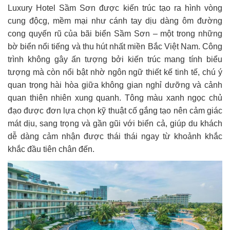
Luxury Hotel Sầm Sơn được kiến ​​trúc tạo ra hình vòng
cung độcg, mềm mại như cánh tay dịu dàng ôm đường
cong quyến rũ của bãi biển Sầm Sơn – một trong những
bờ biển nổi tiếng và thu hút nhất miền Bắc Việt Nam. Công
trình không gây ấn tượng bởi kiến ​​trúc mang tính biểu
tượng mà còn nổi bật nhờ ngôn ngữ thiết kế tinh tế, chú ý
quan trọng hài hòa giữa không gian nghỉ dưỡng và cảnh
quan thiên nhiên xung quanh. Tông màu xanh ngọc chủ
đạo được đơn lựa chọn kỹ thuật cố gắng tạo nên cảm giác
mát dịu, sang trọng và gần gũi với biển cả, giúp du khách
dễ dàng cảm nhận được thái thái ngay từ khoảnh khắc
khắc đầu tiên chân đến.