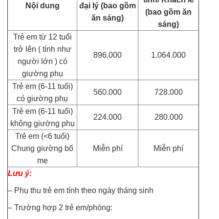
Nội dung
đại lý
(bao gồm
(bao gồm ăn
ăn sáng)
sáng)
Trẻ em từ 12 tuổi
trở lên ( tính như
896.000
1.064.000
người lớn ) có
giường phụ
Trẻ em (6-11 tuổi)
560.000
728.000
có giường phụ
Trẻ em (6-11 tuổi)
224.000
280.000
không giường phụ
Trẻ em (<6 tuổi)
Chung giường bố
Miễn phí
Miễn phí
mẹ
Lưu ý:
– Phụ thu trẻ em tính theo ngày tháng sinh
– Trường hợp 2 trẻ em/phòng: