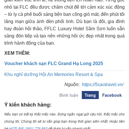
nhỏ tại FLC đều được chăm chút để tới cảm xúc xúc động
– từ ly cà phê buổi sáng bên ban công gió mát, đến phút tối
lãng mạn giữa ánh đèn phổi linh. Dù bạn là đôi, gia đình
hay đoàn hội thảo, FFLC Luxury Hotel Sầm Sơn luôn sẵn
sàng đón tiếp và tạo nên những hồi ức đẹp nhất trong quá
trình hành động của bạn.
XEM THÊM:
Voucher khách sạn FLC Grand Hạ Long 2025
Khu nghỉ dưỡng Hội An Memories Resort & Spa
Nguồn:
https://5saotravel.vn/
Bình luận
Trang
Facebook
Ý kiến khách hàng:
Nếu bạn có bất kỳ thắc mắc nào. Đừng ngần ngại gửi câu hỏi, thắc mắc cho
chúng tôi. Chúng tôi sẽ tư vấn giúp bạn trong thời gian sớm nhất. Hoặc liên
hệ
HOTLINE: 0901.776.893
để được tư vấn nhanh nhất