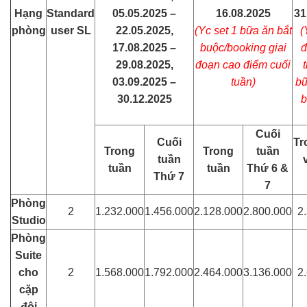
Hạng
Standard
05.05.2025 –
16.08.2025
31
phòng
user SL
22.05.2025,
(Yc set 1 bữa ăn bắt
(
17.08.2025 –
buộc/booking giai
đ
29.08.2025,
đoạn cao điểm cuối
03.09.2025 –
tuần)
bữ
30.12.2025
b
Cuối
Cuối
Tr
Trong
Trong
tuần
tuần
tuần
tuần
Thứ 6 &
Thứ 7
7
Phòng
2
1.232.000
1.456.000
2.128.000
2.800.000
2
Studio
Phòng
Suite
cho
2
1.568.000
1.792.000
2.464.000
3.136.000
2
cặp
đôi