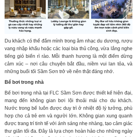
Du khách có thể đắm mình trong âm nhạc du dương, rượu
vang nhập khẩu hoặc các loại bia thủ công, vừa lắng nghe
tiếng gió biển rì rào. Mỗi thanh hương là một điểm dừng
cảm xúc – nơi câu chuyện bắt đầu, niềm vui lan tỏa, và
những buổi tối Sầm Sơn trở về nên thật đáng nhớ.
Bể bơi trong nhà
Bể bơi trong nhà tại FLC Sầm Sơn được thiết kế hiện đại,
mang đến không gian bơi lội thoải mái cho du khách.
Nước trong bể luôn được duy trì ở nhiệt độ lý tưởng, phù
hợp cho cả trẻ em và người lớn. Không gian xung quanh
được trang trí tinh tế với ánh sáng nhẹ nhàng, tạo cảm giác
thư giãn tối đa. Đây là lựa chọn hoàn hảo cho những ngày