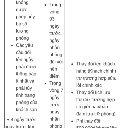
không
Trong
được
vòng
phép hủy
03
bỏ số
ngày
lượng
trước
phòng
ngày
Các yêu
nhận
cầu đổi
phòng
tên ngày
đối với
Thay đổi tên khách
phải được
nền
hàng (Khách chính)
thông báo
điểm
trừ trường hợp sửa
ít nhất và
Trong
lỗi chính xác
phải tùy
vòng 7
Thay đổi lịch lưu
tình trạng
ngày
trữ (trừ trường hợp
phòng của
trước
có giới hạn/bảo
khách sạn
ngày
đảm lưu trữ phòng)
nhận
+ 8 ngày trước
Phí thay đổi:
phòng
ngày trước khi