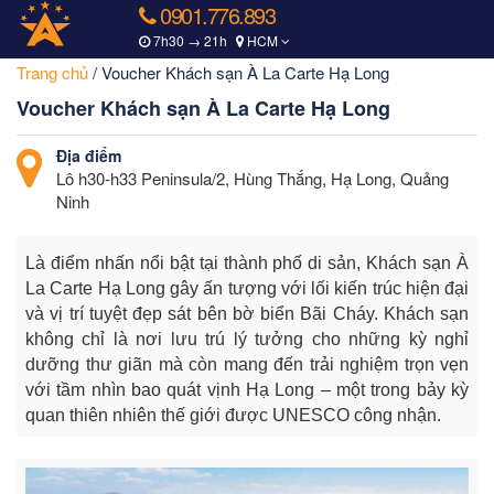
0901.776.893
7h30 → 21h
HCM
Trang chủ
/
Voucher Khách sạn À La Carte Hạ Long
Voucher Khách sạn À La Carte Hạ Long
Địa điểm
Lô h30-h33 Peninsula/2, Hùng Thắng, Hạ Long, Quảng
Ninh
Là điểm nhấn nổi bật tại thành phố di sản, Khách sạn À
La Carte Hạ Long gây ấn tượng với lối kiến trúc hiện đại
và vị trí tuyệt đẹp sát bên bờ biển Bãi Cháy. Khách sạn
không chỉ là nơi lưu trú lý tưởng cho những kỳ nghỉ
dưỡng thư giãn mà còn mang đến trải nghiệm trọn vẹn
với tầm nhìn bao quát vịnh Hạ Long – một trong bảy kỳ
quan thiên nhiên thế giới được UNESCO công nhận.