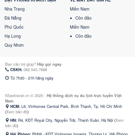
Nha Trang
Miền Nam
Đà Nẵng
Côn đảo
Phú Quốc
Miền Nam
Hạ Long
Côn đảo
Quy Nhơn
Bạn cần trợ giúp?
Hãy gọi ngay
CSKH:
082.543.7888
Từ 7h30 - 21h hằng ngày
5Saotravel.vn © 2020 -
Hệ thống dịch vụ du lịch trực tuyến Việt
Nam
HCM:
L6, Vinhomes Central Park, Bình Thạnh, Tp. Hồ Chí Minh
(
Xem bản đồ
)
HN:
R4, KĐT Royal City, Nguyễn Trãi, Thanh Xuân, Hà Nội (
Xem
bản đồ
)
Hải Phòng:
BH06 - KĐT Vinhomes Imperia, Thượng Lý, Hải Phòng