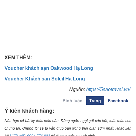
XEM THÊM:
Voucher khách sạn Oakwood Hạ Long
Voucher Khách sạn Soleil Hạ Long
Nguồn:
https://5saotravel.vn/
Bình luận
Trang
Facebook
Ý kiến khách hàng:
Nếu bạn có bất kỳ thắc mắc nào. Đừng ngần ngại gửi câu hỏi, thắc mắc cho
chúng tôi. Chúng tôi sẽ tư vấn giúp bạn trong thời gian sớm nhất. Hoặc liên
hệ
HOTLINE: 0901.776.893
để được tư vấn nhanh nhất