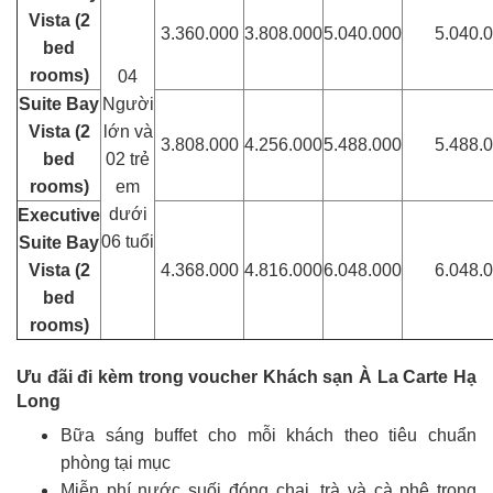
Vista (2
3.360.000
3.808.000
5.040.000
5.040.
bed
rooms)
04
Suite Bay
Người
Vista (2
lớn và
3.808.000
4.256.000
5.488.000
5.488.
bed
02 trẻ
rooms)
em
dưới
Executive
06 tuổi
Suite Bay
Vista (2
4.368.000
4.816.000
6.048.000
6.048.
bed
rooms)
Ưu đãi đi kèm trong voucher Khách sạn À La Carte Hạ
Long
Bữa sáng buffet cho mỗi khách theo tiêu chuẩn
phòng tại mục
Miễn phí nước suối đóng chai, trà và cà phê trong