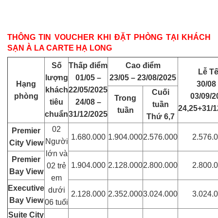
THÔNG TIN VOUCHER KHI ĐẶT PHÒNG TẠI KHÁCH
SẠN À LA CARTE HẠ LONG
Số
Thấp điểm
Cao điểm
Lễ Tế
lượng
01/05 –
23/05 – 23/08/2025
Hạng
30/08
khách
22/05/2025
Cuối
phòng
03/09/2
Trong
tiêu
24/08 –
tuần
24,25+31/1
tuần
chuẩn
31/12/2025
Thứ 6,7
02
Premier
1.680.000
1.904.000
2.576.000
2.576.
Người
City View
lớn và
Premier
1.904.000
2.128.000
2.800.000
2.800.
02 trẻ
Bay View
em
Executive
dưới
2.128.000
2.352.000
3.024.000
3.024.
Bay View
06 tuổi
Suite City