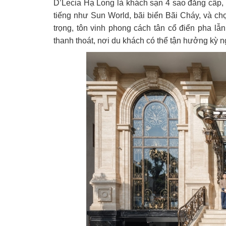
D’Lecia Hạ Long là khách sạn 4 sao đẳng cấp, t
tiếng như Sun World, bãi biển Bãi Cháy, và ch
trọng, tôn vinh phong cách tân cổ điển pha lẫ
thanh thoát, nơi du khách có thể tận hưởng kỳ ng