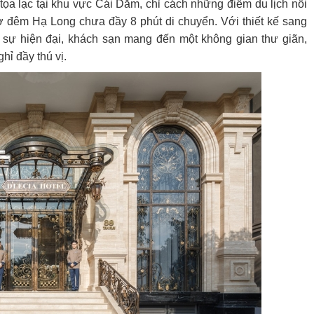
ọa lạc tại khu vực Cái Dăm, chỉ cách những điểm du lịch nổi
ợ đêm Hạ Long chưa đầy 8 phút di chuyển. Với thiết kế sang
n sự hiện đại, khách sạn mang đến một không gian thư giãn,
hỉ đầy thú vị.