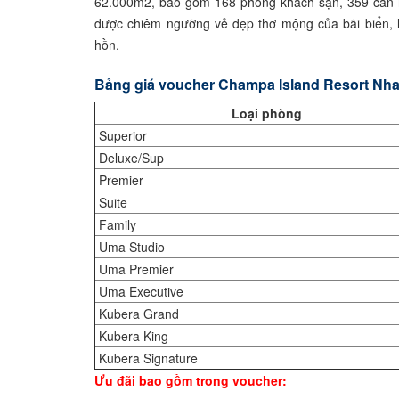
62.000m2, bao gồm 168 phòng khách sạn, 359 căn hộ
được chiêm ngưỡng vẻ đẹp thơ mộng của bãi biển, l
hồn.
Bảng giá voucher Champa Island Resort Nh
Loại phòng
Superior
Deluxe/Sup
Premier
Suite
Family
Uma Studio
Uma Premier
Uma Executive
Kubera Grand
Kubera King
Kubera Signature
Ưu đãi bao gồm trong voucher: