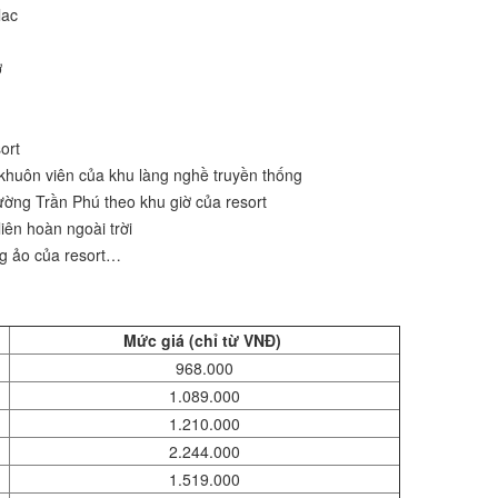
lac
ơ
ort
 khuôn viên của khu làng nghề truyền thống
đường Trần Phú theo khu giờ của resort
iên hoàn ngoài trời
ng ảo của resort…
Mức giá (chỉ từ VNĐ)
968.000
1.089.000
1.210.000
2.244.000
1.519.000