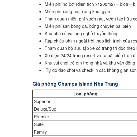
Miễn phí hồ bơi (diện tích >1200m2) – bida – bi
Miễn phí xông hơi, xông khô, gym
Tham quan miễn phí vườn rau, vườn tắc hữu c
Miễn phí sân bóng đá, bóng chuyền bãi biển
Khu nhà cổ và làng nghề truyền thống
Rạp chiếu phim ngoài trời theo lịch trình của res
Tham quan bộ sưu tập xe cổ trang trí dọc theo
Xe điện 24/24 trong resort và ra bãi biển trên 
Khu vui chơi trẻ em trong nhà và khu vận động l
Tự do dạo chơi và check-in các không gian số
Giá phòng Champa Island Nha Trang
Loại phòng
Superior
Deluxe/Sup
Premier
Suite
Family