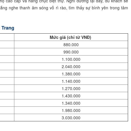
 cao cấp và hàng chục biệt thự. Nghỉ dưỡng tại đây, du khách sẽ
ắng nghe thanh âm sóng vỗ rì rào, tìm thấy sự bình yên trong tâm
a Trang
Mức giá (chỉ từ VNĐ)
880.000
990.000
1.100.000
2.040.000
1.380.000
1.140.000
1.270.000
1.430.000
1.340.000
1.980.000
3.030.000