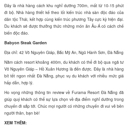
Đây là nhà hàng cách khu nghỉ dưỡng 700m, mất từ 10-15 phút
đi bộ. Nhà hàng thiết kế theo lối kiến trúc nhà sàn độc đáo của
dân tộc Thái, kết hợp cùng kiến trúc phương Tây cực kỳ hiện đại.
Du khách sẽ được thưởng thức những món ăn Âu-Á có cách chế
biến độc đáo.
Babyon Steak Garden
Địa chỉ: 42 Võ Nguyên Giáp, Bắc Mỹ An, Ngũ Hành Sơn, Đà Nẵng
Nằm cách resort khoảng 400m, du khách có thể đi bộ qua ngã tư
Võ Nguyên Giáp – Hồ Xuân Hương là đến được. Đây là nhà hàng
bít tết ngon nhất Đà Nẵng, phục vụ du khách với nhiều mức giá
hấp dẫn, hợp lý.
Ho vọng những thông tin review về Furama Resort Đà Nẵng đã
giúp quý khách có thể sự lựa chọn về địa điểm nghỉ dưỡng trong
chuyến đi sắp tới. Chúc mọi người có những chuyến đi vui vẻ bên
người thân, bạn bè!
XEM THÊM: