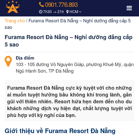
0901.776.893
7h30 → 21h
HCM
Trang chủ
/
Furama Resort Đà Nẵng – Nghỉ dưỡng đẳng cấp 5
sao
Furama Resort Đà Nẵng – Nghỉ dưỡng đẳng cấp
5 sao
Địa điểm
103 - 105 đường Võ Nguyên Giáp, phường Khuê Mỹ, quận
Ngũ Hành Sơn, TP Đà Nẵng
Furama Resort Đà Nẵng cực kỳ tuyệt vời cho những
ai muốn tuyệt hưởng bầu không khí trong lành, gần
gũi với thiên nhiên. Resort hứa hẹn đem đến cho du
khách những dịch vụ hiện đạt, chất lượng tuyệt vời
phù hợp với kỳ nghỉ của bạn.
Giới thiệu về Furama Resort Đà Nẵng