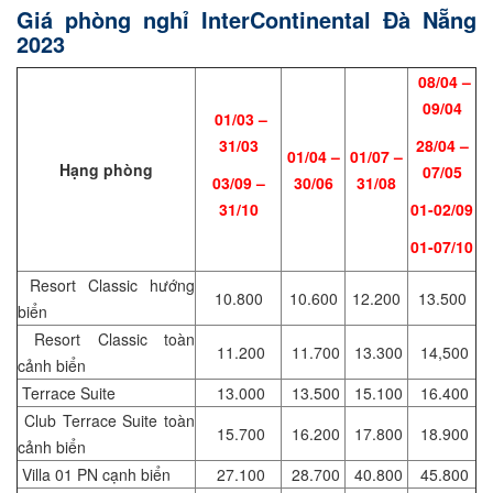
Giá phòng nghỉ InterContinental Đà Nẵng
2023
08/04 –
09/04
01/03 –
31/03
28/04 –
01/04 –
01/07 –
Hạng phòng
07/05
03/09 –
30/06
31/08
31/10
01-02/09
01-07/10
Resort Classic hướng
10.800
10.600
12.200
13.500
biển
Resort Classic toàn
11.200
11.700
13.300
14,500
cảnh biển
Terrace Suite
13.000
13.500
15.100
16.400
Club Terrace Suite toàn
15.700
16.200
17.800
18.900
cảnh biển
Villa 01 PN cạnh biển
27.100
28.700
40.800
45.800