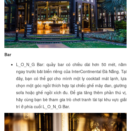
Bar
L_O_N_G Bar: quầy bar có chiều dài hơn 50 mét, nằm
ngay trước bãi biển riêng của InterContinental Đà Nẵng. Tại
đây, bạn có thể gọi cho mình một ly cocktail mát lạnh, lựa
chọn một góc ngồi thích hợp tại chiếc ghế mây đan, giường
sofa hoặc ghế ngồi xích đu. Để gia tăng thêm phần thú vị,
hãy cùng bạn bè tham gia trò chơi tranh tài tại khu vực giải
trí ở phía cuối L_O_N_G Bar.