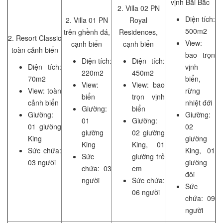
vịnh Bãi Bắc
2. Villa 02 PN
Diện tích:
2. Villa 01 PN
Royal
500m2
trên ghềnh đá,
Residences,
2. Resort Classic
View:
cạnh biển
cạnh biển
toàn cảnh biển
bao trọn
Diện tích:
Diện tích:
Diện tích:
vịnh
220m2
450m2
70m2
biển,
View:
View: bao
View: toàn
rừng
biển
trọn vịnh
cảnh biển
nhiệt đới
Giường:
biển
Giường:
Giường:
01
Giường:
01 giường
02
giường
02 giường
King
giường
King
King, 01
Sức chứa:
King, 01
Sức
giường trẻ
03 người
giường
chứa: 03
em
đôi
người
Sức chứa:
Sức
06 người
chứa: 09
người