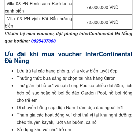
Villa 03 PN Peninsuna Residence
79.000.000 VND
cạnh biển
Villa 03 PN vịnh Bãi Bắc hướng
72.600.000 VND
biển
!!!Liên hệ mua voucher, đặt phòng InterContinental Đà Nẵng
qua hotline:
0825437888
Ưu đãi khi mua voucher InterContinental
Đà Nẵng
Lưu trú tại các hạng phòng, villa view biển tuyệt đẹp
Thưởng thức bữa sáng tự chọn tại nhà hàng Citron
Thư giãn tại hồ bơi vô cực Long Pool có chiều dài 50m, tích
hợp bể sục hoặc hồ bơi ốc đảo Garden Pool, hồ bơi riêng
cho trẻ em
Di chuyển bằng cáp điện Nam Tràm độc đáo ngoài trời
Tham gia các hoạt động vui chơi thú vị tại khu nghỉ dưỡng:
chèo thuyền kayak, lướt ván buồm, ca nô
Sử dụng khu vui chơi trẻ em