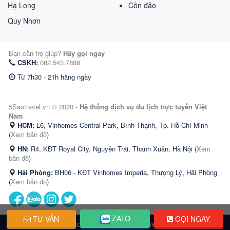
Hạ Long
Côn đảo
Quy Nhơn
Bạn cần trợ giúp?
Hãy gọi ngay
CSKH:
082.543.7888
Từ 7h30 - 21h hằng ngày
5Saotravel.vn © 2020 -
Hệ thống dịch vụ du lịch trực tuyến Việt
Nam
HCM:
L6, Vinhomes Central Park, Bình Thạnh, Tp. Hồ Chí Minh
(
Xem bản đồ
)
HN:
R4, KĐT Royal City, Nguyễn Trãi, Thanh Xuân, Hà Nội (
Xem
bản đồ
)
Hải Phòng:
BH06 - KĐT Vinhomes Imperia, Thượng Lý, Hải Phòng
(
Xem bản đồ
)
ZALO
TƯ VẤN
GỌI NGAY
@ Copyright 2020 5saotravel.vn