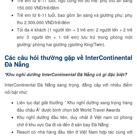
Trẻ em từ 6-11 tuổi, ngủ cùng với bố mẹ: phụ thu ăn sáng
150.000 VND/trẻ/đêm
Trẻ em từ 6-11 tuổi, bao gồm ăn sáng và giường phụ: phụ
thu 2.300.000 VND/trẻ/đêm
Tối đa 4 khách (1 người lớn + 3 trẻ em/ 2 người lớn + 2 trẻ
em/ 3 người lớn + 1 trẻ em) lưu trú trong phòng một
giường/ phòng hai giường (giường King/Twin).
Các câu hỏi thường gặp về InterContinental
Đà Nẵng
*Khu nghỉ dưỡng InterContinental Đà Nẵng có gì đặc biệt?
InterContinental Đà Nẵng sang trọng, đẳng cấp với nhiều điểm
nổi bật như:
Liên tục đạt giải thưởng ” Khu nghỉ dưỡng sang trọng hàng
đầu châu Á” được bình chọn bởi World Travel Awards
Khu nghỉ dưỡng đầu tiên, duy nhất ở Việt nam có phòng
chờ ở khu vực Ga đi và đến ở sân bay Đà Nẵng
Resort có nhà hàng đầu tiên ở Việt Nam hợp tác cùng với