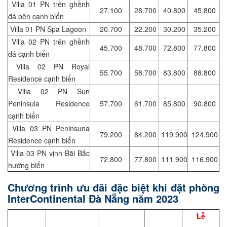
Villa 01 PN trên ghềnh
27.100
28.700
40.800
45.800
đá bên cạnh biển
Villa 01 PN Spa Lagoon
20.700
22.200
30.200
35.200
Villa 02 PN trên ghềnh
45.700
48.700
72.800
77.800
đá cạnh biển
Villa 02 PN Royal
55.700
58.700
83.800
88.800
Residence cạnh biển
Villa 02 PN Sun
Peninsula Residence
57.700
61.700
85.800
90.800
cạnh biển
Villa 03 PN Peninsuna
79.200
84.200
119.900
124.900
Residence cạnh biển
Villa 03 PN vịnh Bãi Bắc
72.800
77.800
111.900
116.900
hướng biển
Chương trình ưu đãi đặc biệt khi đặt phòng
InterContinental Đà Nẵng năm 2023
Lễ