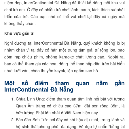
niệm đẹp, InterContinental Đà Nẵng đã thiết kế riêng một khu vui
chơi trẻ em. Ở đây có nhiều trò chơi lành mạnh, kích thích sự phát
triển của trẻ. Các bạn nhỏ có thể vui chơi tại đây cả ngày mà
không thấy chán.
Khu vực giải trí
Nghỉ dưỡng tại InterContinental Đà Nẵng, quý khách không lo bị
nhàm chán vì tại đây có hẳn một trung tâm giải trí rộng lớn, bao
gồm rạp chiếu phim, phòng karaoke chất lượng cao. Ngoài ra,
bạn có thể tham gia các hoạt động thể thao hấp dẫn trên bãi biển
như: lướt ván, chèo thuyền kayak, lặn ngắm san hô…
Một số điểm tham quan nằm gần
InterContinental Đà Nẵng
Chùa Linh Ứng: điểm tham quan tâm linh nổi bật với tượng
Quan Âm trắng có chiều cao 67m, đài sen rộng 35m, là
bức tượng Phật lớn nhất ở Việt Nam hiện nay.
Bán đảo Sơn Trà: nơi đây có khí hậu dịu mát, trong lành và
hệ sinh thái phong phú, đa dạng. Vẻ đẹp tự chốn “bồng lai