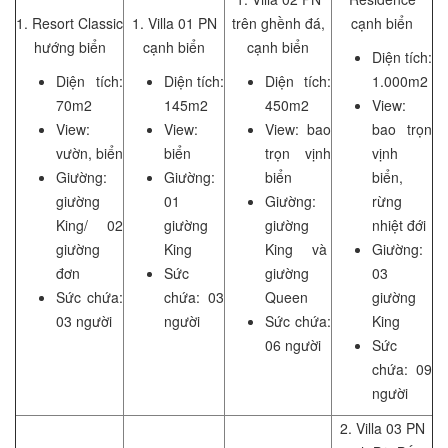
1. Resort Classic
1. Villa 01 PN
trên ghềnh đá,
cạnh biển
hướng biển
cạnh biển
cạnh biển
Diện tích:
Diện tích:
Diện tích:
Diện tích:
1.000m2
70m2
145m2
450m2
View:
View:
View:
View: bao
bao trọn
vườn, biển
biển
trọn vịnh
vịnh
Giường:
Giường:
biển
biển,
giường
01
Giường:
rừng
King/ 02
giường
giường
nhiệt đới
giường
King
King và
Giường:
đơn
Sức
giường
03
Sức chứa:
chứa: 03
Queen
giường
03 người
người
Sức chứa:
King
06 người
Sức
chứa: 09
người
2. Villa 03 PN