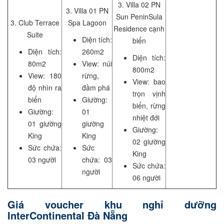
3. Villa 02 PN
3. Villa 01 PN
Sun PeninSula
3. Club Terrace
Spa Lagoon
Residence cạnh
Suite
Diện tích:
biển
Diện tích:
260m2
Diện tích:
80m2
View: núi
800m2
View: 180
rừng,
View: bao
độ nhìn ra
đầm phá
trọn vịnh
biển
Giường:
biển, rừng
Giường:
01
nhiệt đới
01 giường
giường
Giường:
King
King
02 giường
Sức chứa:
Sức
King
03 người
chứa: 03
Sức chứa:
người
06 người
Giá voucher khu nghỉ dưỡng
InterContinental Đà Nẵng