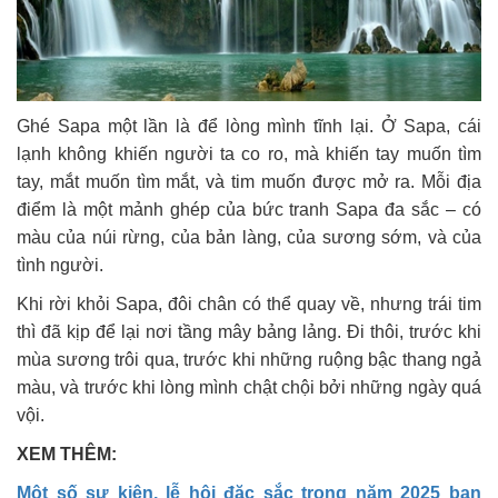
Ghé Sapa một lần là để lòng mình tĩnh lại. Ở Sapa, cái
lạnh không khiến người ta co ro, mà khiến tay muốn tìm
tay, mắt muốn tìm mắt, và tim muốn được mở ra. Mỗi địa
điểm là một mảnh ghép của bức tranh Sapa đa sắc – có
màu của núi rừng, của bản làng, của sương sớm, và của
tình người.
Khi rời khỏi Sapa, đôi chân có thể quay về, nhưng trái tim
thì đã kịp để lại nơi tầng mây bảng lảng.
Đi thôi, trước khi
mùa sương trôi qua, trước khi những ruộng bậc thang ngả
màu, và trước khi lòng mình chật chội bởi những ngày quá
vội.
XEM THÊM:
Một số sự kiện, lễ hội đặc sắc trong năm 2025 bạn