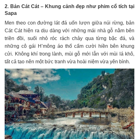
2. Bản Cát Cát – Khung cảnh đẹp như phim cổ tích tại
Sapa
Men theo con đường lát đá uốn lượn giữa núi rừng, bản
Cát Cát hiện ra dịu dàng với những mái nhà gỗ nằm bên
triền đồi, suối nhỏ róc rách chảy qua từng bậc đá, và
những cô gái H’mông áo thổ cẩm cười hiền bên khung
cửi. Không khí trong lành, mùi gỗ mới lẫn với mùi lá khô,
tất cả tạo nên một bức tranh vừa hoài niệm vừa yên bình.