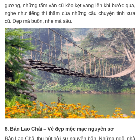
gương, những tấm ván cũ kẽo kẹt vang lên khi bước qua,
nghe như tiếng thì thầm của những câu chuyện tình xưa
cũ. Đẹp mà buồn, nhẹ mà sâu.
8. Bản Lao Chải – Vẻ đẹp mộc mạc nguyên sơ
Bản Lao Chải thu hút bởi sự nguyên bản. Những ngôi nhà