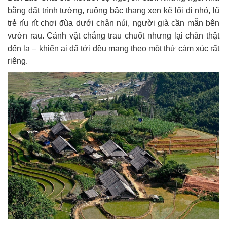
bằng đất trình tường, ruộng bậc thang xen kẽ lối đi nhỏ, lũ
trẻ ríu rít chơi đùa dưới chân núi, người già cần mẫn bên
vườn rau. Cảnh vật chẳng trau chuốt nhưng lại chân thật
đến lạ – khiến ai đã tới đều mang theo một thứ cảm xúc rất
riêng.