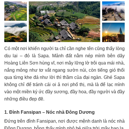
Có một nơi khiến người ta chỉ cần nghe tên cũng thấy lòng
dịu lại – đó là Sapa. Mảnh đất nằm nép mình bên dãy
Hoàng Liên Sơn hùng vĩ, nơi mây lững lờ trôi qua mái nhà,
nắng mỏng như tơ vắt ngang sườn núi, còn tiếng gió thổi
qua từng khe đá như lời thì thầm của đại ngàn. Ghé Sapa
không chỉ để tránh cái oi ả nơi phố thị, mà là để lạc mình
vào một miền ký ức đầy sương, đầy hoa, đầy người và đầy
những điều đẹp đẽ.
1. Đỉnh Fansipan – Nóc nhà Đông Dương
Đứng trên đỉnh Fansipan, nơi được mệnh danh là nóc nhà
Đông Dương, bỗng thấy mình nhỏ bé giữa trời mây bao la.