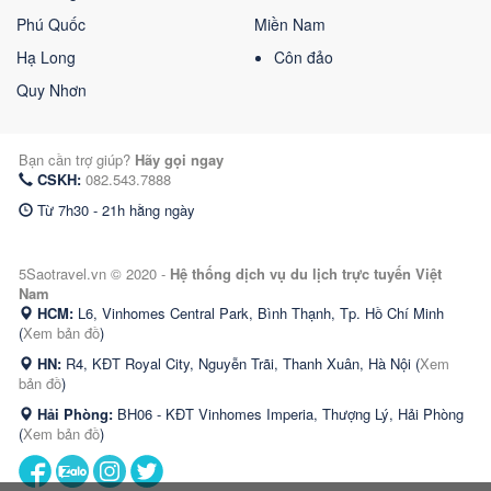
Phú Quốc
Miền Nam
Hạ Long
Côn đảo
Quy Nhơn
Bạn cần trợ giúp?
Hãy gọi ngay
CSKH:
082.543.7888
Từ 7h30 - 21h hằng ngày
5Saotravel.vn © 2020 -
Hệ thống dịch vụ du lịch trực tuyến Việt
Nam
HCM:
L6, Vinhomes Central Park, Bình Thạnh, Tp. Hồ Chí Minh
(
Xem bản đồ
)
HN:
R4, KĐT Royal City, Nguyễn Trãi, Thanh Xuân, Hà Nội (
Xem
bản đồ
)
Hải Phòng:
BH06 - KĐT Vinhomes Imperia, Thượng Lý, Hải Phòng
(
Xem bản đồ
)