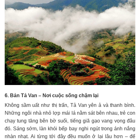
6. Bản Tả Van – Nơi cuộc sống chậm lại
Không sầm uất như thị trấn, Tả Van yên ả và thanh bình.
Những ngôi nhà nhỏ lợp mái lá nằm sát bên nhau, trẻ con
chạy tung tăng bên bờ suối, tiếng giã gạo vang vọng đâu
đó. Sáng sớm, làn khói bếp bay nghi ngút trong ánh nắng
nhàn nhạt. Ai từng tới đây đều muốn ở lại lâu hơn – để