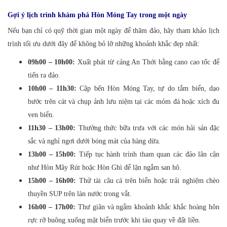
Gợi ý lịch trình khám phá Hòn Móng Tay trong một ngày
Nếu bạn chỉ có quỹ thời gian một ngày để thăm đảo, hãy tham khảo lịch
trình tối ưu dưới đây để không bỏ lỡ những khoảnh khắc đẹp nhất:
09h00 – 10h00:
Xuất phát từ cảng An Thới bằng cano cao tốc để
tiến ra đảo.
10h00 – 11h30:
Cập bến Hòn Móng Tay, tự do tắm biển, dạo
bước trên cát và chụp ảnh lưu niệm tại các mỏm đá hoặc xích đu
ven biển.
11h30 – 13h00:
Thưởng thức bữa trưa với các món hải sản đặc
sắc và nghỉ ngơi dưới bóng mát của hàng dừa.
13h00 – 15h00:
Tiếp tục hành trình tham quan các đảo lân cận
như Hòn Mây Rút hoặc Hòn Ghì để lặn ngắm san hô.
15h00 – 16h00:
Thử tài câu cá trên biển hoặc trải nghiệm chèo
thuyền SUP trên làn nước trong vắt.
16h00 – 17h00:
Thư giãn và ngắm khoảnh khắc khắc hoàng hôn
rực rỡ buông xuống mặt biển trước khi tàu quay về đất liền.