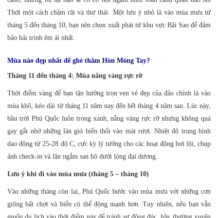
Thới một cách chậm rãi và thư thái. Một lưu ý nhỏ là vào mùa mưa từ
tháng 5 đến tháng 10, bạn nên chọn xuất phát từ khu vực Bãi Sao để đảm
bảo hải trình êm ái nhất.
Mùa nào đẹp nhất để ghé thăm Hòn Móng Tay?
Tháng 11 đến tháng 4: Mùa nắng vàng rực rỡ
Thời điểm vàng để bạn tận hưởng trọn vẹn vẻ đẹp của đảo chính là vào
mùa khô, kéo dài từ tháng 11 năm nay đến hết tháng 4 năm sau. Lúc này,
bầu trời Phú Quốc luôn trong xanh, nắng vàng rực rỡ nhưng không quá
gay gắt nhờ những làn gió biển thổi vào mát rượi. Nhiệt độ trung bình
dao động từ 25-28 độ C, cực kỳ lý tưởng cho các hoạt động bơi lội, chụp
ảnh check-in và lặn ngắm san hô dưới lòng đại dương.
Lưu ý khi đi vào mùa mưa (tháng 5 – tháng 10)
Vào những tháng còn lại, Phú Quốc bước vào mùa mưa với những cơn
giông bất chợt và biển có thể động mạnh hơn. Tuy nhiên, nếu bạn vẫn
muốn du lịch vào thời điểm này để tránh sự đông đúc, hãy thường xuyên