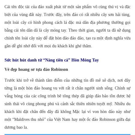
Cái tên độc tài của đảo xuất phát từ một sản phẩm vô cùng thú vị và đặc
biệt của vùng đất này. Trước đây, trên đảo có rất nhiều cây sơn hải tùng,
một loài cây có hình phong cách lá đặc mà dân địa phương thường gọi
bằng cái tên dân dã là cây móng tay. Theo thời gian, người ta đã sử dụng
chính tên loài cây này để đặt hòn đảo đảo đảo, tạo ra một định nghĩa vừa
gần dễ ghi nhớ đối với mọi du khách khi ghé thăm.
Sức hút hút danh từ “Nàng tiên cá” Hòn Móng Tay
Vẻ đẹp hoang sơ tựa đảo Robinson
Trước khi trở về thành tâm điểm của những tín đồ mê xê dịch, nơi đây
từng là một hòn đảo hoang vu với rất ít chân người sinh sống. Chính sự
vắng bóng của các công trình bê tông thép đã giúp đảo bảo tồn được hệ
sinh thái vô cùng phong phú và cảnh sắc thiên nhiên tuyệt mỹ. Nhiều du
khách khi đặt chân đến đây đã không Mặc lại ví von hòn đảo này như
một “Maldives thu nhỏ” của Việt Nam hay một ốc đảo Robinson giữa đại
dương bao la.