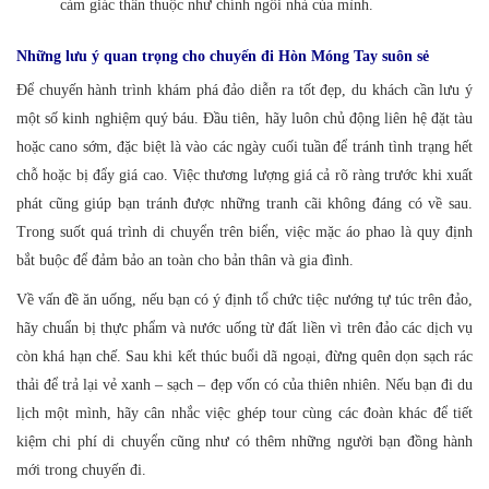
cảm giác thân thuộc như chính ngôi nhà của mình.
Những lưu ý quan trọng cho chuyến đi Hòn Móng Tay suôn sẻ
Để chuyến hành trình khám phá đảo diễn ra tốt đẹp, du khách cần lưu ý
một số kinh nghiệm quý báu. Đầu tiên, hãy luôn chủ động liên hệ đặt tàu
hoặc cano sớm, đặc biệt là vào các ngày cuối tuần để tránh tình trạng hết
chỗ hoặc bị đẩy giá cao. Việc thương lượng giá cả rõ ràng trước khi xuất
phát cũng giúp bạn tránh được những tranh cãi không đáng có về sau.
Trong suốt quá trình di chuyển trên biển, việc mặc áo phao là quy định
bắt buộc để đảm bảo an toàn cho bản thân và gia đình.
Về vấn đề ăn uống, nếu bạn có ý định tổ chức tiệc nướng tự túc trên đảo,
hãy chuẩn bị thực phẩm và nước uống từ đất liền vì trên đảo các dịch vụ
còn khá hạn chế. Sau khi kết thúc buổi dã ngoại, đừng quên dọn sạch rác
thải để trả lại vẻ xanh – sạch – đẹp vốn có của thiên nhiên. Nếu bạn đi du
lịch một mình, hãy cân nhắc việc ghép tour cùng các đoàn khác để tiết
kiệm chi phí di chuyển cũng như có thêm những người bạn đồng hành
mới trong chuyến đi.