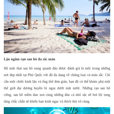
Lặn ngắm rạn san hô đa sắc màu
Hệ sinh thái san hô xung quanh đảo được đánh giá là một trong những
nơi đẹp nhất tại Phú Quốc với độ đa dạng về chủng loại và màu sắc. Chỉ
cần một chiếc kính lặn và ống thở đơn giản, bạn đã có thể khám phá một
thế giới đại dương huyền bí ngay dưới mặt nước. Những rạn san hô
cứng, san hô mềm đan xen cùng những đàn cá nhỏ sặc sỡ bơi lội tung
tăng chắc chắn sẽ khiến bạn kinh ngạc và thích thú vô cùng.