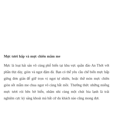
Mực tươi hấp và mực chiên mắm me
Mực là loại hải sản vô cùng phổ biến tại khu vực quần đảo An Thới với
phần thịt dày, giòn và ngọt đậm đà. Bạn có thể yêu cầu chế biến mực hấp
gừng đơn giản để giữ trọn vị ngọt tự nhiên, hoặc thử món mực chiên
giòn sốt mắm me chua ngọt vô cùng bắt mồi. Thưởng thức những miếng
mực tươi rói bên bờ biển, nhâm nhi cùng một chút bia lạnh là trải
nghiệm cực kỳ sảng khoái mà bất cứ du khách nào cũng mong đợi.