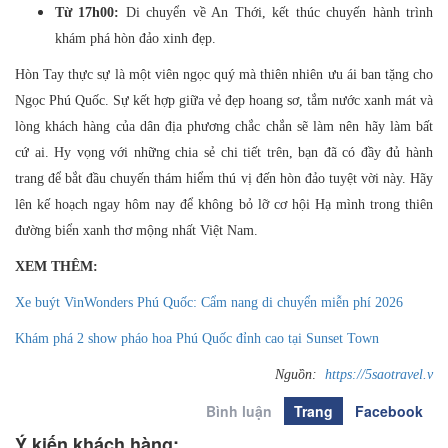
Từ 17h00:
Di chuyển về An Thới, kết thúc chuyến hành trình
khám phá hòn đảo xinh đẹp.
Hòn Tay thực sự là một viên ngọc quý mà thiên nhiên ưu ái ban tặng cho
Ngọc Phú Quốc. Sự kết hợp giữa vẻ đẹp hoang sơ, tắm nước xanh mát và
lòng khách hàng của dân địa phương chắc chắn sẽ làm nên hãy làm bất
cứ ai. Hy vọng với những chia sẻ chi tiết trên, bạn đã có đầy đủ hành
trang để bắt đầu chuyến thám hiểm thú vị đến hòn đảo tuyệt vời này. Hãy
lên kế hoạch ngay hôm nay để không bỏ lỡ cơ hội Hạ mình trong thiên
đường biển xanh thơ mộng nhất Việt Nam.
XEM THÊM:
Xe buýt VinWonders Phú Quốc: Cẩm nang di chuyển miễn phí 2026
Khám phá 2 show pháo hoa Phú Quốc đỉnh cao tại Sunset Town
Nguồn:
https://5saotravel.v
Bình luận
Trang
Facebook
Ý kiến khách hàng: