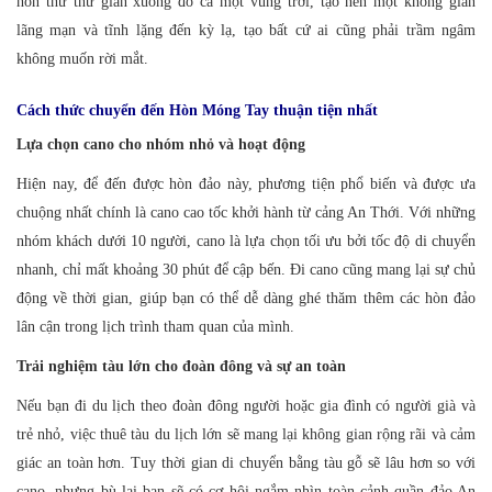
hôn thư thư giãn xuống đỏ cả một vùng trời, tạo nên một không gian
lãng mạn và tĩnh lặng đến kỳ lạ, tạo bất cứ ai cũng phải trầm ngâm
không muốn rời mắt.
Cách thức chuyển đến Hòn Móng Tay thuận tiện nhất
Lựa chọn cano cho nhóm nhỏ và hoạt động
Hiện nay, để đến được hòn đảo này, phương tiện phổ biến và được ưa
chuộng nhất chính là cano cao tốc khởi hành từ cảng An Thới. Với những
nhóm khách dưới 10 người, cano là lựa chọn tối ưu bởi tốc độ di chuyển
nhanh, chỉ mất khoảng 30 phút để cập bến. Đi cano cũng mang lại sự chủ
động về thời gian, giúp bạn có thể dễ dàng ghé thăm thêm các hòn đảo
lân cận trong lịch trình tham quan của mình.
Trải nghiệm tàu lớn cho đoàn đông và sự an toàn
N
ếu bạn đi du lịch theo đoàn đông người hoặc gia đình có người già và
trẻ nhỏ, việc thuê tàu du lịch lớn sẽ mang lại không gian rộng rãi và cảm
giác an toàn hơn. Tuy thời gian di chuyển bằng tàu gỗ sẽ lâu hơn so với
cano, nhưng bù lại bạn sẽ có cơ hội ngắm nhìn toàn cảnh quần đảo An