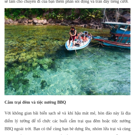
sẽ làm cho chuyến đi của bạn thêm phần sôi động và tràn đầy tiếng cười.
Cắm trại đêm và tiệc nướng BBQ
Với không gian bãi biển sạch sẽ và khí hậu mát mẻ, hòn đảo này là địa
điểm lý tưởng để tổ chức các buổi cắm trại qua đêm hoặc tiệc nướng
BBQ ngoài trời. Bạn có thể cùng bạn bè dựng lều, nhóm lửa trại và cùng