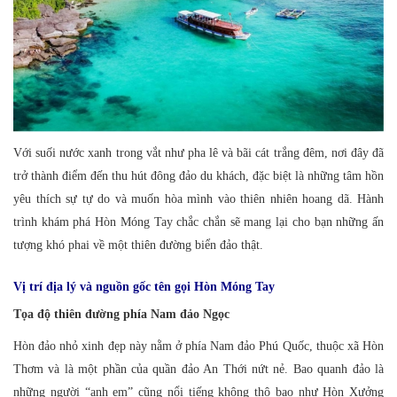
Với suối nước xanh trong vắt như pha lê và bãi cát trắng đêm, nơi đây đã
trở thành điểm đến thu hút đông đảo du khách, đặc biệt là những tâm hồn
yêu thích sự tự do và muốn hòa mình vào thiên nhiên hoang dã. Hành
trình khám phá Hòn Móng Tay chắc chắn sẽ mang lại cho bạn những ấn
tượng khó phai về một thiên đường biển đảo thật.
Vị trí địa lý và nguồn gốc tên gọi Hòn Móng Tay
Tọa độ thiên đường phía Nam đảo Ngọc
Hòn đảo nhỏ xinh đẹp này nằm ở phía Nam đảo Phú Quốc, thuộc xã Hòn
Thơm và là một phần của quần đảo An Thới nứt nẻ. Bao quanh đảo là
những người “anh em” cũng nổi tiếng không thô bạo như Hòn Xưởng