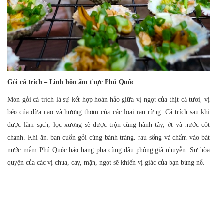
Gỏi cá trích – Linh hồn ẩm thực Phú Quốc
Món gỏi cá trích là sự kết hợp hoàn hảo giữa vị ngọt của thịt cá tươi, vị
béo của dừa nạo và hương thơm của các loại rau rừng. Cá trích sau khi
được làm sạch, lọc xương sẽ được trộn cùng hành tây, ớt và nước cốt
chanh. Khi ăn, bạn cuốn gỏi cùng bánh tráng, rau sống và chấm vào bát
nước mắm Phú Quốc hảo hạng pha cùng đậu phộng giã nhuyễn. Sự hòa
quyện của các vị chua, cay, mặn, ngọt sẽ khiến vị giác của bạn bùng nổ.