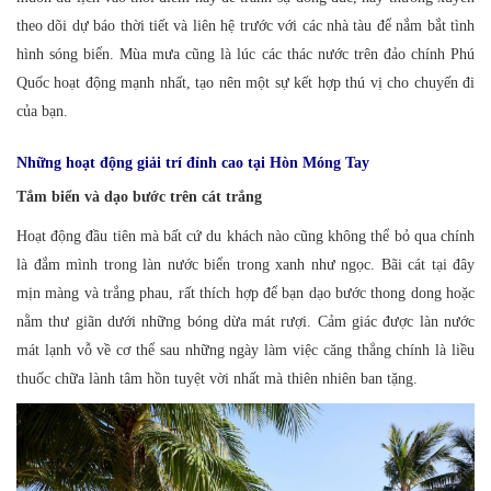
theo dõi dự báo thời tiết và liên hệ trước với các nhà tàu để nắm bắt tình
hình sóng biển. Mùa mưa cũng là lúc các thác nước trên đảo chính Phú
Quốc hoạt động mạnh nhất, tạo nên một sự kết hợp thú vị cho chuyến đi
của bạn.
Những hoạt động giải trí đỉnh cao tại Hòn Móng Tay
Tắm biển và dạo bước trên cát trắng
Hoạt động đầu tiên mà bất cứ du khách nào cũng không thể bỏ qua chính
là đắm mình trong làn nước biển trong xanh như ngọc. Bãi cát tại đây
mịn màng và trắng phau, rất thích hợp để bạn dạo bước thong dong hoặc
nằm thư giãn dưới những bóng dừa mát rượi. Cảm giác được làn nước
mát lạnh vỗ về cơ thể sau những ngày làm việc căng thẳng chính là liều
thuốc chữa lành tâm hồn tuyệt vời nhất mà thiên nhiên ban tặng.