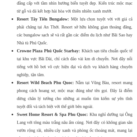
đẳng cấp với tầm nhìn hướng biển tuyệt đẹp. Kiến trúc mộc mạc
từ gỗ và đá kết hợp hài hòa với thiên nhiên xanh mướt.
Resort Tây Tiến Bungalow:
Một lựa chọn tuyệt vời với giá cả
phải chăng tại An Thới. Resort sở hữu không gian thoáng đãng,
các bungalow sạch sẽ và rất gần các điểm du lịch như Bãi Sao hay
Nhà tù Phú Quốc.
Crowne Plaza Phú Quốc Starbay:
Khách sạn tiêu chuẩn quốc tế
tại khu vực Bãi Dài, chỉ cách đảo vài km di chuyển. Nơi đây nổi
tiếng với hồ bơi vô cực hiện đại và dịch vụ khách hàng chuyên
nghiệp, tận tâm.
Resort Wild Beach Phu Quoc:
Nằm tại Vũng Bàu, resort mang
phong cách hoang sơ, mộc mạc đúng như tên gọi. Đây là điểm
dừng chân lý tưởng cho những ai muốn tìm kiếm sự yên tĩnh
tuyệt đối và tách biệt với thế giới bên ngoài.
Sweet Home Resort & Spa Phu Quoc:
Khu nghỉ dưỡng tại Ông
Lang với tông màu trắng nâu ấm cúng. Nơi đây có không gian sân
vườn rộng rãi, nhiều cây xanh và phòng ốc thoáng mát, mang lại