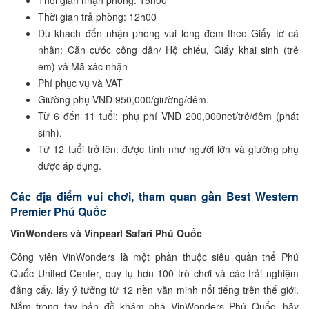
Thời gian nhận phòng: 15h00
Thời gian trả phòng: 12h00
Du khách đến nhận phòng vui lòng đem theo Giấy tờ cá
nhân: Căn cước công dân/ Hộ chiếu, Giấy khai sinh (trẻ
em) và Mã xác nhận
Phí phục vụ và VAT
Giường phụ VND 950,000/giường/đêm.
Từ 6 đến 11 tuổi: phụ phí VND 200,000net/trẻ/đêm (phát
sinh).
Từ 12 tuổi trở lên: được tính như người lớn và giường phụ
được áp dụng.
Các địa điểm vui chơi, tham quan gần Best Western
Premier Phú Quốc
VinWonders và Vinpearl Safari Phú Quốc
Công viên VinWonders là một phần thuộc siêu quần thể Phú
Quốc United Center, quy tụ hơn 100 trò chơi và các trải nghiệm
đẳng cấy, lấy ý tưởng từ 12 nền văn minh nổi tiếng trên thế giới.
Nắm trong tay bản đồ khám phá VinWonders Phú Quốc, hãy