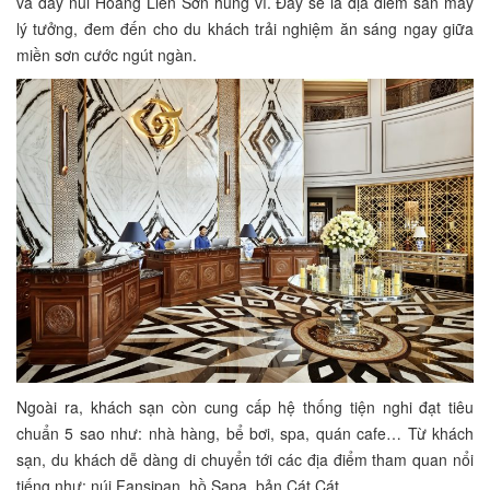
và dãy núi Hoàng Liên Sơn hùng vĩ. Đây sẽ là địa điểm săn mây
lý tưởng, đem đến cho du khách trải nghiệm ăn sáng ngay giữa
miền sơn cước ngút ngàn.
Ngoài ra, khách sạn còn cung cấp hệ thống tiện nghi đạt tiêu
chuẩn 5 sao như: nhà hàng, bể bơi, spa, quán cafe… Từ khách
sạn, du khách dễ dàng di chuyển tới các địa điểm tham quan nổi
tiếng như: núi Fansipan, hồ Sapa, bản Cát Cát…