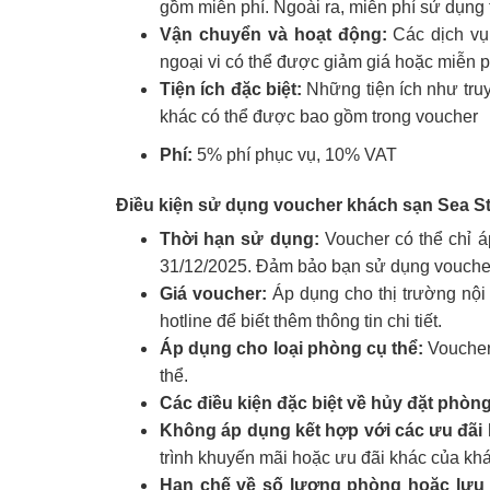
gồm miễn phí. Ngoài ra, miễn phí sử dụng t
Vận chuyển và hoạt động:
Các dịch vụ 
ngoại vi có thể được giảm giá hoặc miễn p
Tiện ích đặc biệt:
Những tiện ích như truy
khác có thể được bao gồm trong voucher
Phí:
5% phí phục vụ, 10% VAT
Điều kiện sử dụng voucher khách sạn Sea S
Thời hạn sử dụng:
Voucher có thể chỉ á
31/12/2025. Đảm bảo bạn sử dụng voucher 
Giá voucher:
Áp dụng cho thị trường nội đ
hotline để biết thêm thông tin chi tiết.
Áp dụng cho loại phòng cụ thể:
Voucher 
thể.
Các điều kiện đặc biệt về hủy đặt phòn
Không áp dụng kết hợp với các ưu đãi 
trình khuyến mãi hoặc ưu đãi khác của kh
Hạn chế về số lượng phòng hoặc lưu 