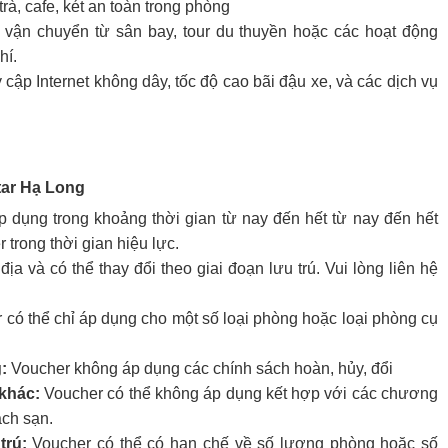
rà, cafe, két an toàn trong phòng
vận chuyển từ sân bay, tour du thuyền hoặc các hoạt động
hí.
 cập Internet không dây, tốc độ cao bãi đậu xe, và các dịch vụ
tar Hạ Long
p dụng trong khoảng thời gian từ nay đến hết từ nay đến hết
trong thời gian hiệu lực.
ịa và có thể thay đổi theo giai đoạn lưu trú. Vui lòng liên hệ
có thể chỉ áp dụng cho một số loại phòng hoặc loại phòng cụ
g:
Voucher không áp dụng các chính sách hoàn, hủy, đổi
khác:
Voucher có thể không áp dụng kết hợp với các chương
ách sạn.
trú:
Voucher có thể có hạn chế về số lượng phòng hoặc số