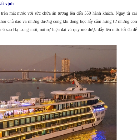
ất vịnh
trên mặt nước với sức chứa ấn tượng lên đến 550 hành khách. Ngay từ cái
h khôi chủ đạo và những đường cong khí động học lấy cảm hứng từ những con
yền 6 sao Hạ Long mới, nơi sự hiện đại và quy mô được đẩy lên mức tối đa để