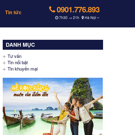
0901.776.893
Tin tức
7h30 → 21h
Hà Nội
DANH MỤC
Tư vấn
Tin nổi bật
Tin khuyến mại