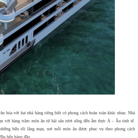
ăn hóa với hai nhà hàng riêng biệt có phong cách hoàn toàn khác nhau. Nhà
oạn với hàng trăm món ăn từ hải sản tươi sống đến ẩm thực Á – Âu tinh tế.
o những bữa tối lãng mạn, nơi mỗi món ăn được phục vụ theo phong cách
 đầu bếp hàng đầu.