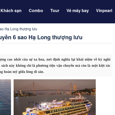
Khách sạn
Combo
Tour
Vé máy bay
Vinpearl
sao Hạ Long thượng lưu
huyền 6 sao Hạ Long thượng lưu
ng cao nhất của sự xa hoa, nơi định nghĩa lại khái niệm về kỳ nghỉ
 sách này không chỉ là phương tiện vận chuyển mà còn là một kiệt tác
ng hoàn mỹ giữa lòng di sản.